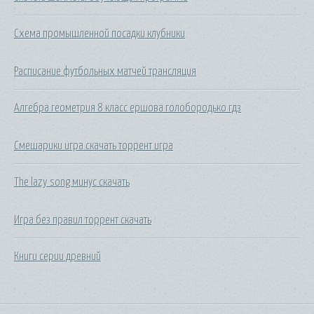
Схема промышленной посадки клубники
Расписание футбольных матчей трансляция
Алгебра геометрия 8 класс ершова голобородько гдз
Смешарики игра скачать торрент игра
The lazy song минус скачать
Игра без правил торрент скачать
Книги серии древний