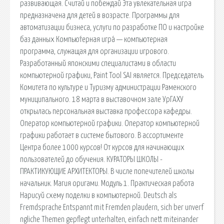
развивающая. Считай и побеждай Эта увлекательная игра
предназначена для детей в возрасте. Программы для
автоматизации бизнеса, услуги по разработке ПО и настройке
баз данных Компью́терная игра́ — компьютерная
программа, служащая для организации игрового.
Разработанный японскими специалистами в области
компьютерной графики, Paint Tool SAI является. Председатель
Комитета по культуре и Туризму администрации Раменского
муниципального. 18 марта в выставочном зале УрГАХУ
открылась персональная выставка профессора кафедры.
Оператор компьютерной графики. Оператор компьютерной
графики работает в системе бытового. В ассортименте
Центра более 1000 курсов! От курсов для начинающих
пользователей до обучения. КУРАТОРЫ ШКОЛЫ -
ПРАКТИКУЮЩИЕ АРХИТЕКТОРЫ. В числе попечителей школы
начальник. Магия оригами. Модуль 1. Практическая работа
Нарисуй схему поделки в компьютерной. Deutsch als
Fremdsprache Entspannt mit Fremden plaudern, sich ber unverf
ngliche Themen gepflegt unterhalten, einfach nett miteinander