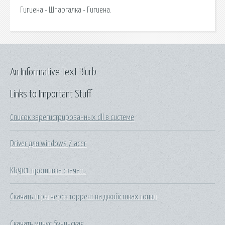
Гигиена - Шпаргалка - Гигиена.
An Informative Text Blurb
Links to Important Stuff
Список зарегистрированных dll в системе
Driver для windows 7 acer
Kb901 прошивка скачать
Скачать игры через торрент на джойстиках гонки
Скачать минус бучинская