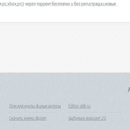
ля pc,xbox,ps3 через торрент бесплатно и без регистрации,новые.
A
Дом для куклы фильм актеры
Editor olik ru
Скачать энеми фронт
Цыбулько вариант 20