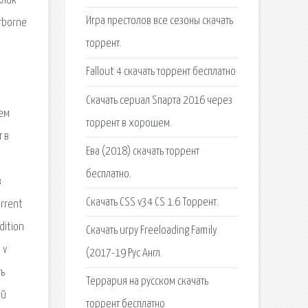
клик
Игра престолов все сезоны скачать
irborne
торрент.
Fallout 4 скачать торрент бесплатно
Скачать сериал Sпарта 2016 через
шем
торрент в хорошем.
 в
Ева (2018) скачать торрент
бесплатно.
з
Скачать CSS v34 CS 1.6 Торрент.
orrent
dition
Скачать игру Freeloading Family
 v
(2017-19 Рус Англ.
ть
Террария на русском скачать
ий
торрент бесплатно