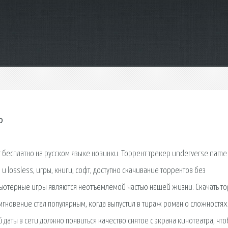
ь
бесплатно на русском языке новинки. Торрент трекер underverse.name -
 lossless, игры, книги, софт, доступно скачивание торрентов без
мпьютерные игры являются неотъемлемой частью нашей жизни. Скачать т
мгновение стал популярным, когда выпустил в тираж роман о сложностях
 даты в сети должно появиться качество снятое с экрана кинотеатра, что