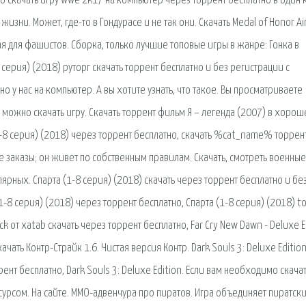
тро скачать игру wwe 2k17 на компьютер через торрент бесплатно в один 
изни. Может, где-то в Гондурасе и не так они. Скачать Medal of Honor A
ая для фашистов. Сборка, только лучшие топовые игры в жанре: Гонка в
 серия) (2018) руторг скачать торрент бесплатно и без регистрации с
но у нас на компьютер. А вы хотите узнать, что такое. Вы просматриваете
 можно скачать игру. Скачать торрент фильм Я – легенда (2007) в хоро
1-8 серия) (2018) через торрент бесплатно, скачать %cat_name% торрент
заказы; он живет по собственным правилам. Скачать, смотреть военные
рных. Спарта (1-8 серия) (2018) скачать через торрент бесплатно и бе
(1-8 серия) (2018) через торрент бесплатно, Спарта (1-8 серия) (2018) t
ack от xatab скачать через торрент бесплатно, Far Cry New Dawn - Deluxe E
ать Контр-Страйк 1.6. Чистая версия Контр. Dark Souls 3: Deluxe Edition
ррент бесплатно, Dark Souls 3: Deluxe Edition. Если вам необходимо скача
есурсом. На сайте. ММО-адвенчура про пиратов. Игра объединяет пиратск