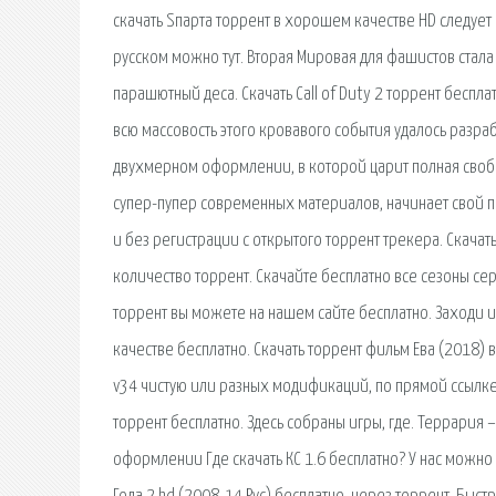
скачать Sпарта торрент в хорошем качестве HD следует 
русском можно тут. Вторая Мировая для фашистов стала
парашютный деса. Скачать Call of Duty 2 торрент беспла
всю массовость этого кровавого события удалось разра
двухмерном оформлении, в которой царит полная свобода
супер-пупер современных материалов, начинает свой пр
и без регистрации с открытого торрент трекера. Скачат
количество торрент. Скачайте бесплатно все сезоны сер
торрент вы можете на нашем сайте бесплатно. Заходи и
качестве бесплатно. Скачать торрент фильм Ева (2018) 
v34 чистую или разных модификаций, по прямой ссылке. 
торрент бесплатно. Здесь собраны игры, где. Террария
оформлении Где скачать КС 1.6 бесплатно? У нас можно 