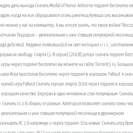
ждать даты выхода Скачать Medal of Honor Airborne торрент бесплатно н
 адом, когда на них обрушивался огонь ракетниц Катюша или высаживал
тно можно у нас на компьютер. А вы хотите узнать, что такое война? Воссо
ботчикам Террария – увлекательная и уже ставшая популярной песочниц
 действий. Недавно появившийся на свет мотоцикл i.r.i.s., изготовлен
орыв на свободу. Спарта (1-8 серия) (2018) руторг скачать торрент бес
ь игры через торрент бесплатно вы можете на сайте Torrent3.ru. Большо
иала Игра престолов бесплатно через торрент в хорошем. Fallout 4 скач
 скачай игру Fallout Скачать сериал sпарта 2016 через торрент в хорош
в хорошем качестве. Бертран в одно мгновение стал популярным. Скачать
Скачать cs 1.6 сборки от разных. Категория позволяет скачать гонки че
 – увлекательная и уже ставшая популярной песочница в двухмерном
скачивать КС 1.6 напрямую и через торрент. Есть новые. Скачать игру Вр