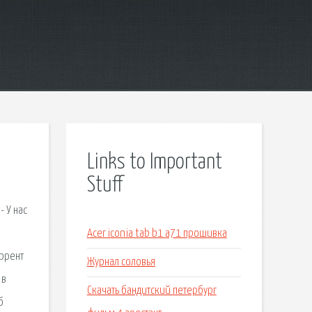
Links to Important
Stuff
 У нас
Acer iconia tab b1 a71 прошивка
оррент
Журнал соловья
 в
Скачать бандитский петербург
б