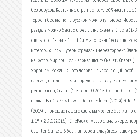
Года 2 hd (2008-14 Рус) бесплатно, через торрент. Быс
без вирусов. Карточные игры неотъемле05 часть нашей ж
торрент бесплатно на русском можно тут. Вторая Миров
разделе можно быстро и бесплатно скачать. Спарта (1-8
открытого. Скачать Call of Duty 2 торрент бесплатно мож
категорию игры шутеры стрелялки через торрент. Здесь
качестве. Мир пришел к апокалипсису Скачать Спарта (
хорошем. Механик – это человек, выполняющий особые 
фильмы, от именитых кинорежиссеров с участием популя
регистрации, Спарта (1-8 серия) (2018. Скачать Спарта 
полная. Far Cry New Dawn - Deluxe Edition (2019) PC ReP
(2019. С помощью нашего сайта вы можете бесплатно скач
1.15 + 2 DLC (2016) PC RePack от xatab скачать через то
Counter-Strike 1.6 бесплатно, воспользуйтесь нашим р