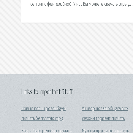
сеттинг с фентезийной. У нас Вы можете скачать игры д
Links to Important Stuff
Новые песни розенбаум
Универ новая общага все
скачать бесплатно mp3
сезоны торрент скачать
Все забыто решено скачать
Музыка другая реальность