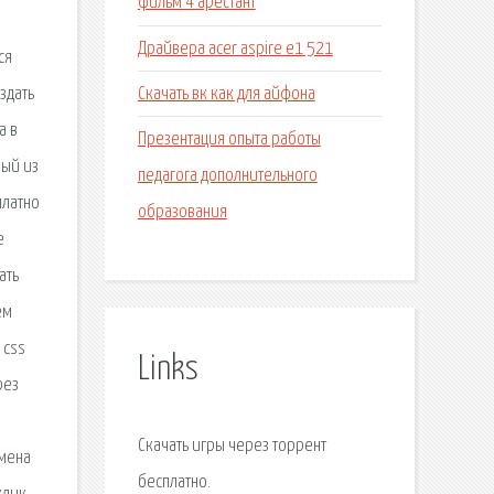
фильм 4 арестант
а
Драйвера acer aspire e1 521
ся
Скачать вк как для айфона
здать
а в
Презентация опыта работы
ный из
педагога дополнительного
платно
образования
е
ать
ем
 css
Links
рез
Скачать игры через торрент
емена
бесплатно.