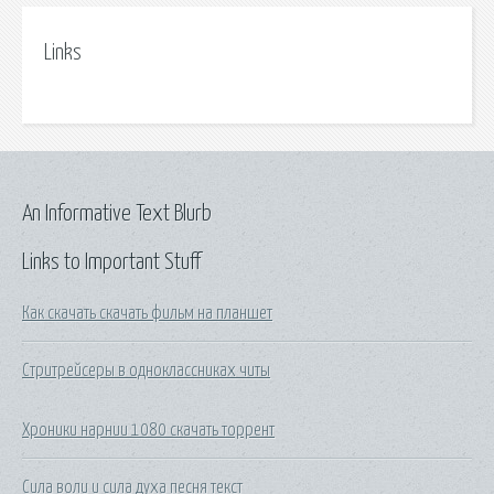
Links
An Informative Text Blurb
Links to Important Stuff
Как скачать скачать фильм на планшет
Стритрейсеры в одноклассниках читы
Хроники нарнии 1080 скачать торрент
Сила воли и сила духа песня текст