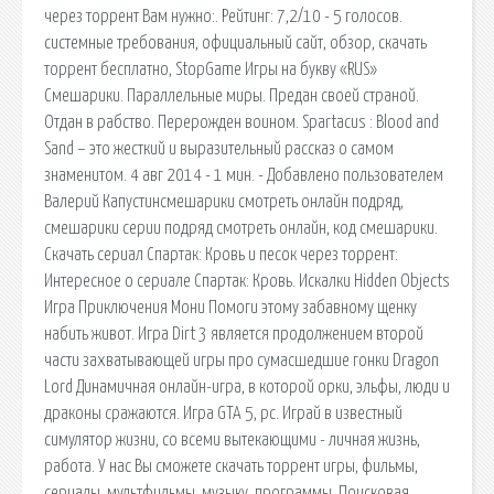
через торрент Вам нужно:. Рейтинг: 7,2/10 - 5 голосов.
системные требования, официальный сайт, обзор, скачать
торрент бесплатно, StopGame Игры на букву «RUS»
Смешарики. Параллельные миры. Предан своей страной.
Отдан в рабство. Перерожден воином. Spartacus : Blood and
Sand – это жесткий и выразительный рассказ о самом
знаменитом. 4 авг 2014 - 1 мин. - Добавлено пользователем
Валерий Капустинсмешарики смотреть онлайн подряд,
смешарики серии подряд смотреть онлайн, код смешарики.
Скачать сериал Спартак: Кровь и песок через торрент:
Интересное о сериале Спартак: Кровь. Искалки Hidden Objects
Игра Приключения Мони Помоги этому забавному щенку
набить живот. Игра Dirt 3 является продолжением второй
части захватывающей игры про сумасшедшие гонки Dragon
Lord Динамичная онлайн-игра, в которой орки, эльфы, люди и
драконы сражаются. Игра GTA 5, pc. Играй в известный
симулятор жизни, со всеми вытекающими - личная жизнь,
работа. У нас Вы сможете скачать торрент игры, фильмы,
сериалы, мультфильмы, музыку, программы. Поисковая