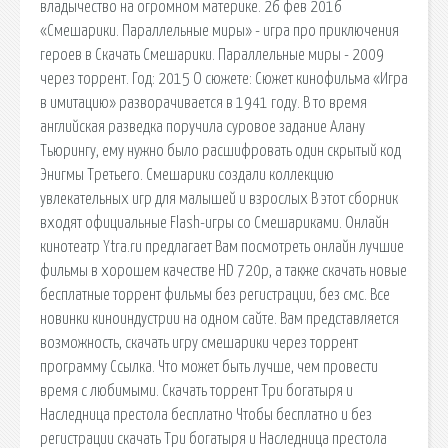
владычество на огромном материке. 26 фев 2016
«Смешарики. Параллельные миры» - игра про приключения
героев в Cкачать Смешарики. Параллельные миры - 2009
через торрент. Год: 2015 О сюжете: Сюжет кинофильма «Игра
в имитацию» разворачивается в 1941 году. В то время
английская разведка поручила суровое задание Алану
Тьюрингу, ему нужно было расшифровать один скрытый код
Энигмы Третьего. Смешарики создали коллекцию
увлекательных игр для малышей и взрослых В этот сборник
входят официальные Flash-игры со Смешариками. Онлайн
кинотеатр Ytra.ru предлагает Вам посмотреть онлайн лучшие
фильмы в хорошем качестве HD 720p, а также скачать новые
бесплатные торрент фильмы без регистрации, без смс. Все
новинки киноиндустрии на одном сайте. Вам представляется
возможность, скачать игру смешарики через торрент
программу Ссылка. Что может быть лучше, чем провести
время с любимыми. Скачать торрент Три богатыря и
Наследница престола бесплатно Чтобы бесплатно и без
регистрации скачать Три богатыря и Наследница престола