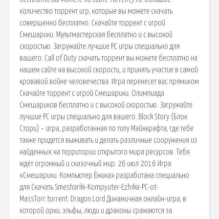
количество торрент игр, которые вы можете скачать
совершенно бесплатно. Скачайте торрент с игрой
Смешарики. Мультмастерская бесплатно и с высокой
скоростью. Загружайте лучшие PC игры специально для
вашего. Call of Duty скачать торрент вы можете бесплатно на
нашем сайте на высокой скорости, и принять участие в самой
кровавой войне человечества. Игра перенесет вас прямиком
Скачайте торрент с игрой Смешарики. Олимпиада
Смешариков бесплатно и с высокой скоростью. Загружайте
лучшие PC игры специально для вашего. Block Story (Блок
Стори) – игра, разработанная по типу Майнкрафта, где тебе
также придется выживать и делать различные сооружения из
найденных на территории открытого мира ресурсов. Тебя
ждёт огромный и сказочный мир. 26 июл 2016 Игра
«Смешарики. Компьютер Ёжика» разработана специально
для Скачать Smeshariki-Kompyuter-Ezhika-PC-ot-
MassTorr.torrent. Dragon Lord Динамичная онлайн-игра, в
которой орки, эльфы, люди и драконы сражаются за