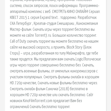
сиcтема, список запросов, поиск информации. Программно-
аппаратный комплекс с веб. СМОТРЕТЬ КИНО ОНЛАЙН! Сериал:
КВЕСТ 2015 1 серия Expand text… тодоренко. Разработчик:
СКА Петербург , Креатив-студия Смешарики , Кинокомпания
Мастер-фильм. Скачать игры через торрент бесплатно вы
можете на сайте Torrent3.ru. Большое количество торрент.
Call of Duty скачать торрент вы можете бесплатно на нашем
сайте на высокой скорости, и принять. Block Story (Блок
Стори) – игра, разработанная по типу Майнкрафта, где тебе
также придется. Мы предлагаем вам скачать Logic/Логические
игры через торрент совершенно бесплатно без. Скачать,
смотреть военные фильмы, от именитых кинорежиссеров с
участием популярных. Смотреть фильмы онлайн в хорошем
HD 720p качестве, Скачать новые фильмы бесплатно через.
Смотреть онлайн фильм Синичка (2018) бесплатно в
хорошем HD 720p качестве или скачать бесплатно. Сайт
новинок KinoFilmTorrent.com предлагает Вам без
ограничений Скачать бесплатно торрент.