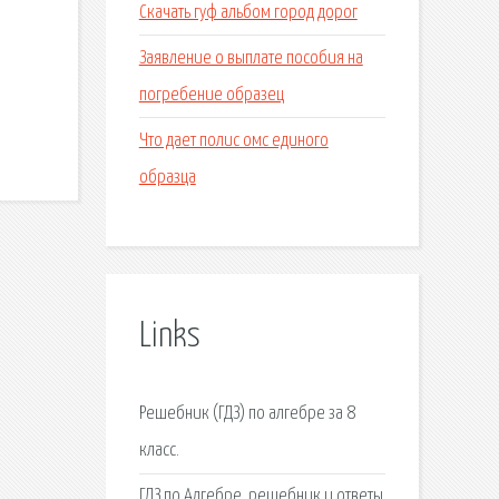
Скачать гуф альбом город дорог
.
Заявление о выплате пособия на
погребение образец
Что дает полис омс единого
образца
Links
Решебник (ГДЗ) по алгебре за 8
класс.
ГДЗ по Алгебре, решебник и ответы