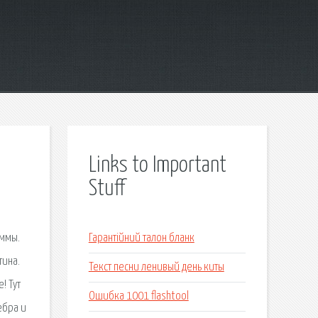
Links to Important
Stuff
аммы.
Гарантійний талон бланк
тина.
Текст песни ленивый день киты
! Тут
Ошибка 1001 flashtool
ебра и