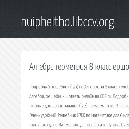
nuipheitho.libccv.org
Алгебра геометрия 8 класс ерш
Подробный решебник (гдз) по Алгебре за 8 класс к уч
Алгебра, решебник и ответы онлайн на GDZ.ru. Подробн
Готовые домашние задания (ГДЗ) по математике. 5 класс.
Очень удобный. Решебник (ГДЗ) по математике для 6 клас
отличные гдз по Математике для 6 класса от Путина. Очен