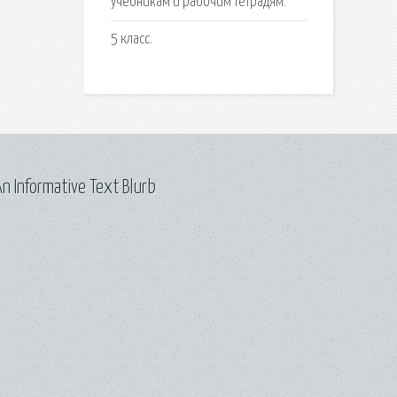
учебникам и рабочим тетрадям.
5 класс.
n Informative Text Blurb