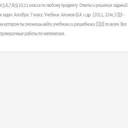
,4,5,6,7,8,9,10,11 класса по любому предмету. Ответы и решение заданий
задач. Алгебра. 7 класс. Учебник. Алимов Ш.А. и др. (2011, 224с.) ГДЗ -
, на котором ты сможешь найти учебники и решебники (ГДЗ) по всем. Все
 проверочные работы по математике.