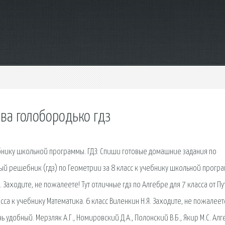
ова голобородько гдз
ебнику школьной программы. ГДЗ: Спиши готовые домашние задания по
ый решебник (гдз) по Геометрии за 8 класс к учебнику школьной прогр
 Заходите, не пожалеете! Тут отличные гдз по Алгебре для 7 класса от Пу
са к учебнику Математика. 6 класс Виленкин Н.Я. Заходите, не пожалеете
ь удобный. Мерзляк А.Г., Номировский Д.А., Полонский В.Б., Якир М.С. Алг