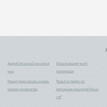
A
Анджей ясинский ник серия
Гроші в нашому житті
книг
презентація
Ремонт дома своими руками
Развитие памяти по
полное руководство
методикам спецслужб букин
pdf