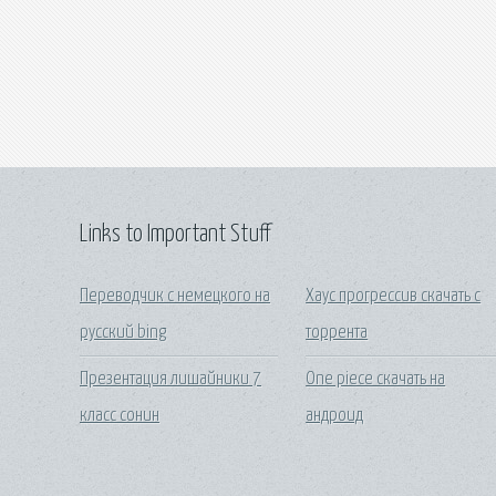
Links to Important Stuff
Переводчик с немецкого на
Хаус прогрессив скачать с
русский bing
торрента
Презентация лишайники 7
One piece скачать на
класс сонин
андроид