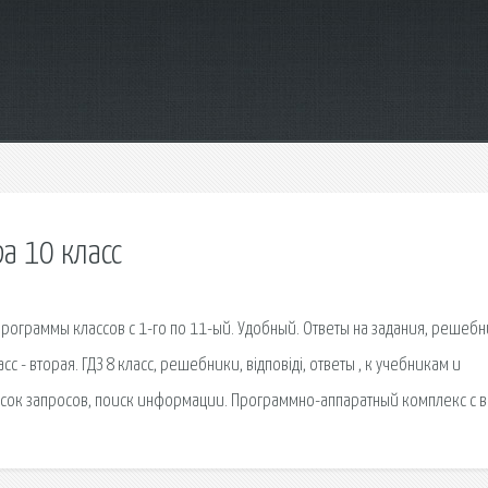
а 10 класс
ограммы классов с 1-го по 11-ый. Удобный. Ответы на задания, решебн
- вторая. ГДЗ 8 класс, решебники, відповіді, ответы , к учебникам и
исок запросов, поиск информации. Программно-аппаратный комплекс с в