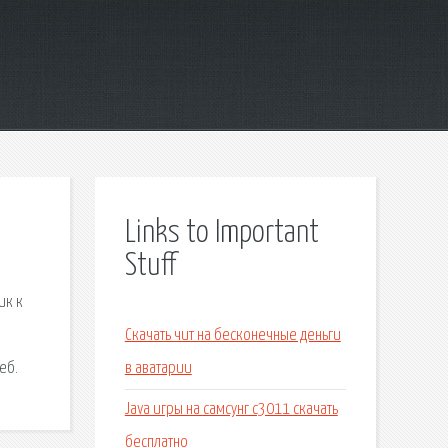
Links to Important
Stuff
ик к
Скачать чит на бесконечные деньги
еб.
в аватарии
Java игры на самсунг с3011 скачать
бесплатно