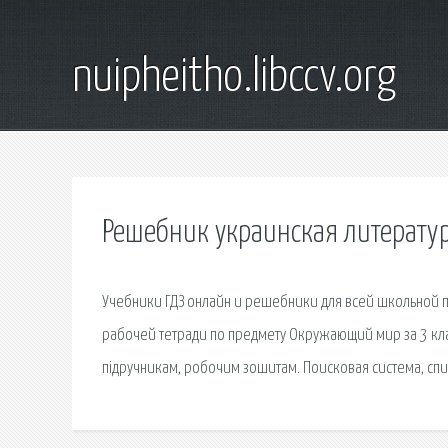
nuipheitho.libccv.org
Решебник украинская литератур
Учебники ГДЗ онлайн и решебники для всей школьной пр
рабочей тетради по предмету Окружающий мир за 3 класс 
підручникам, робочим зошитам. Поисковая сиcтема, сп