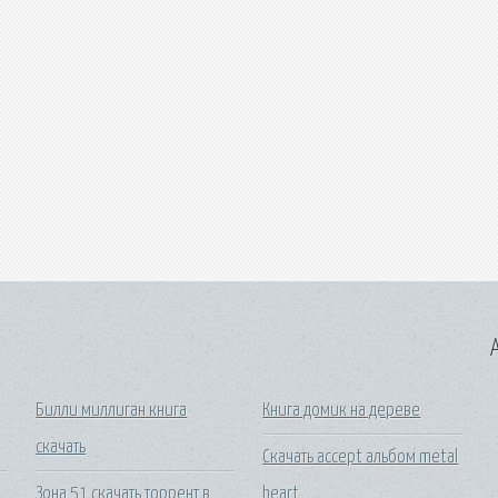
A
Билли миллиган книга
Книга домик на дереве
скачать
Скачать accept альбом metal
Зона 51 скачать торрент в
heart