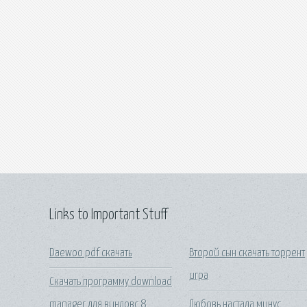
Links to Important Stuff
Daewoo pdf скачать
Второй сын скачать торрент
игра
Скачать программу download
manager для виндовс 8
Любовь настала минус