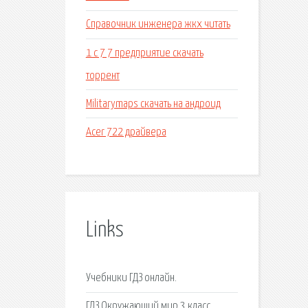
Справочник инженера жкх читать
1 с 7 7 предприятие скачать
торрент
Militarymaps скачать на андроид
Acer 722 драйвера
Links
Учебники ГДЗ онлайн.
ГДЗ Окружающий мир 3 класс