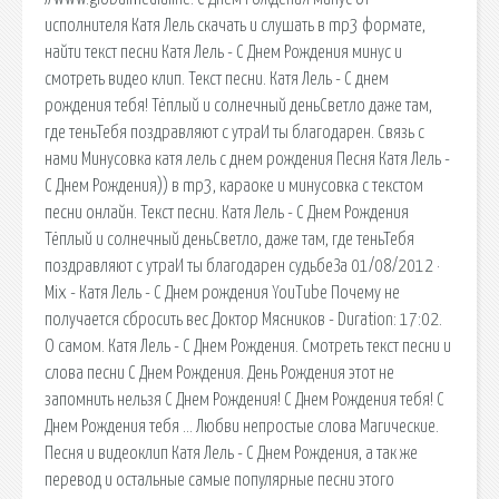
исполнителя Катя Лель скачать и слушать в mp3 формате,
найти текст песни Катя Лель - С Днем Рождения минус и
смотреть видео клип. Текст песни. Катя Лель - С днем
рождения тебя! Тёплый и солнечный деньСветло даже там,
где теньТебя поздравляют с утраИ ты благодарен. Связь с
нами Минусовка катя лель с днем рождения Песня Катя Лель -
С Днем Рождения)) в mp3, караоке и минусовка с текстом
песни онлайн. Текст песни. Катя Лель - С Днем Рождения
Тёплый и солнечный деньСветло, даже там, где теньТебя
поздравляют с утраИ ты благодарен судьбеЗа 01/08/2012 ·
Mix - Катя Лель - С Днем рождения YouTube Почему не
получается сбросить вес Доктор Мясников - Duration: 17:02.
О самом. Катя Лель - С Днем Рождения. Смотреть текст песни и
слова песни С Днем Рождения. День Рождения этот не
запомнить нельзя С Днем Рождения! С Днем Рождения тебя! С
Днем Рождения тебя … Любви непростые слова Магические.
Песня и видеоклип Катя Лель - С Днем Рождения, а так же
перевод и остальные самые популярные песни этого