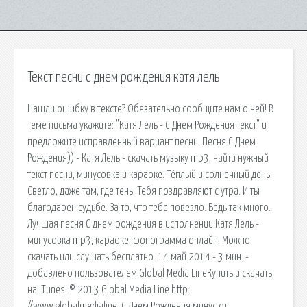
Текст песни с днем рождения катя лель
Нашли ошибку в тексте? Обязательно сообщите нам о ней! В
теме письма укажите: "Катя Лель - С Днем Рождения текст" и
предложите исправленный вариант песни. Песня С Днем
Рождения)) - Катя Лель - скачать музыку mp3, найти нужный
текст песни, минусовка и караоке. Тёплый и солнечный день.
Светло, даже там, где тень. Тебя поздравляют с утра. И ты
благодарен судьбе. За то, что тебе повезло. Ведь так много.
Лучшая песня С днем рождения в исполнении Катя Лель -
минусовка mp3, караоке, фонограмма онлайн. Можно
скачать или слушать бесплатно. 14 май 2014 - 3 мин. -
Добавлено пользователем Global Media LineКупить и скачать
на iTunes: © 2013 Global Media Line http:
//www.globalmedialine. С Днем Рождения минус от