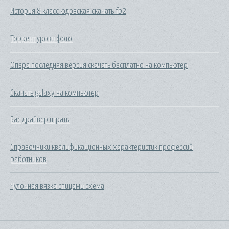
История 8 класс юдовская скачать fb2
Торрент уроки фото
Опера последняя версия скачать бесплатно на компьютер
Скачать galaxy на компьютер
Бас драйвер играть
Справочники квалификационных характеристик профессий
работников
Чулочная вязка спицами схема