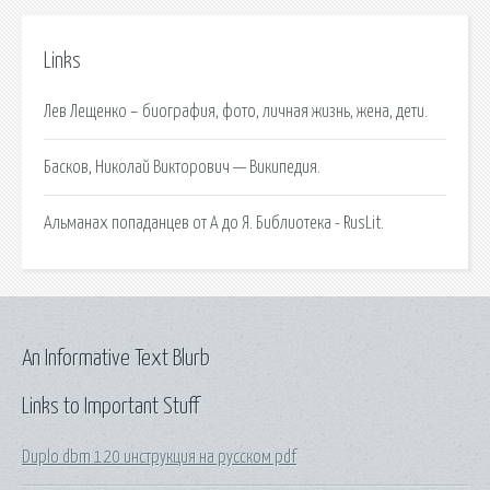
Links
Лев Лещенко – биография, фото, личная жизнь, жена, дети.
Басков, Николай Викторович — Википедия.
Альманах попаданцев от А до Я. Библиотека - RusLit.
An Informative Text Blurb
Links to Important Stuff
Duplo dbm 120 инструкция на русском pdf