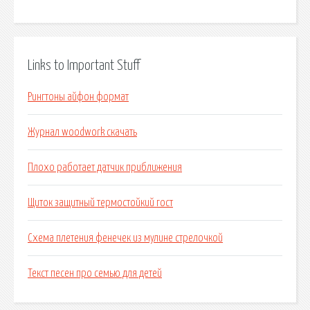
Links to Important Stuff
Рингтоны айфон формат
Журнал woodwork скачать
Плохо работает датчик приближения
Щиток защитный термостойкий гост
Схема плетения фенечек из мулине стрелочкой
Текст песен про семью для детей