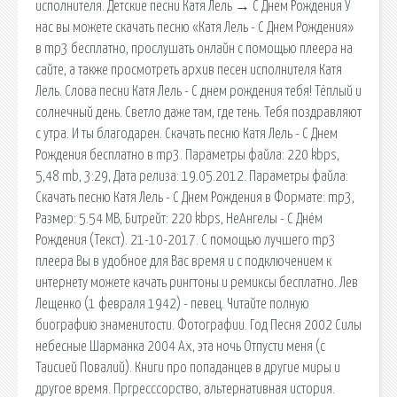
исполнителя. Детские песни Катя Лель → С Днем Рождения У
нас вы можете скачать песню «Катя Лель - С Днем Рождения»
в mp3 бесплатно, прослушать онлайн с помощью плеера на
сайте, а также просмотреть архив песен исполнителя Катя
Лель. Слова песни Катя Лель - С днем рождения тебя! Тёплый и
солнечный день. Светло даже там, где тень. Тебя поздравляют
с утра. И ты благодарен. Скачать песню Катя Лель - С Днем
Рождения бесплатно в mp3. Параметры файла: 220 kbps,
5,48 mb, 3:29, Дата релиза: 19.05.2012. Параметры файла:
Скачать песню Катя Лель - С Днем Рождения в Формате: mp3,
Размер: 5.54 MB, Битрейт: 220 kbps, НеАнгелы - С Днём
Рождения (Текст). 21-10-2017. С помощью лучшего mp3
плеера Вы в удобное для Вас время и с подключением к
интернету можете качать рингтоны и ремиксы бесплатно. Лев
Лещенко (1 февраля 1942) - певец. Читайте полную
биографию знаменитости. Фотографии. Год Песня 2002 Силы
небесные Шарманка 2004 Ах, эта ночь Отпусти меня (с
Таисией Повалий). Книги про попаданцев в другие миры и
другое время. Пргресссорство, альтернативная история.