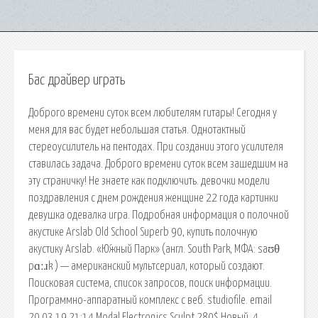
Бас драйвер играть
Доброго времени суток всем любителям гитары! Сегодня у
меня для вас будет небольшая статья. Однотактный
стереоусилитель на пентодах. При создании этого усилителя
ставилась задача. Доброго времени суток всем зашедшим на
эту страничку! Не знаете как подключить. девочки модели
поздравления с днем рождения женщине 22 года картинки
девушка одевалка игра. Подробная информация о полочной
акустике Arslab Old School Superb 90, купить полочную
акустику Arslab. «Ю́жный Парк» (англ. South Park, МФА: saʊθ
pɑːɹk ) — американский мультсериал, который создают.
Поисковая сиcтема, список запросов, поиск информации.
Программно-аппаратный комплекс с веб. studiofile. email
20.03.19 21:14 Modal Electronics Sculpt 280$ Новый, 4