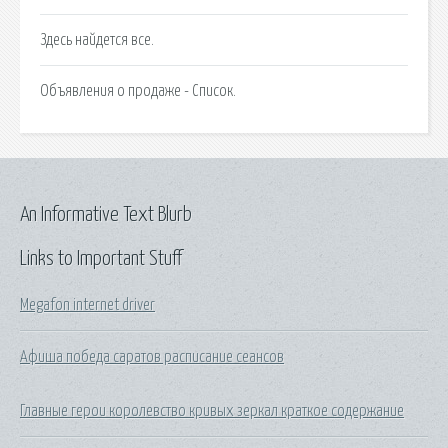
Здесь найдется все.
Объявления о продаже - Список.
An Informative Text Blurb
Links to Important Stuff
Megafon internet driver
Афиша победа саратов расписание сеансов
Главные герои королевство кривых зеркал краткое содержание