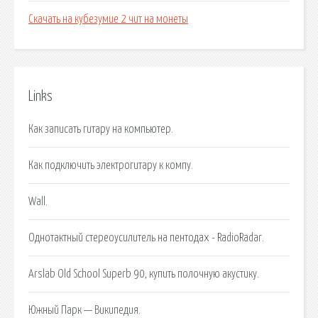
Скачать на кубезумие 2 чит на монеты
Links
Как записать гитару на компьютер.
Как подключить электрогитару к компу.
Wall.
Однотактный стереоусилитель на пентодах - RadioRadar.
Arslab Old School Superb 90, купить полочную акустику.
Южный Парк — Википедия.