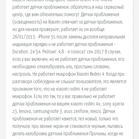
работает датчик приближения, обратитесь в наш сервисный
центр, где вам обязательно помогут. Датчик приближения
(освещенности) на Xiaomi отвечает за датчик приближения,
но для начала проверьте, работает ли он вообще.
26/01/2015 · iPhone 5s после замены дисплея неправильная
индикация зарядки и не работает датчик приближения -
Duration: 24:54. Рейтинг: 4,8 - 4 голоса7 сен 2017 В случае,
если у вас включен, но не работает датчик приближения, его
необходимо откалибровать или, простыми словами,
настроить. Не работает микрофон Xiaomi Redmi 4. Когда при
разговоре собеседник не слышит пользователя, это является
признаком того, что на xiaomi redmi 4 не работает
микрофон. Если это так, то у вас правильно не работает
датчик приближения на вашем xiaomi redmi 4x, sony xperia
z3, lenovo, samsung note 3, asus zenfone, meizu. Датчик
приближения не работает кажется, тел новый, только что
получила. при звонке экран не становится черным, пытаюсь
делать калибровку датчика приближения Причины, когда не