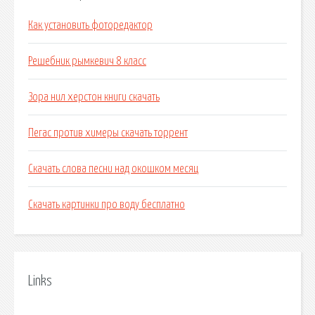
Как установить фоторедактор
Решебник рымкевич 8 класс
Зора нил херстон книги скачать
Пегас против химеры скачать торрент
Скачать слова песни над окошком месяц
Скачать картинки про воду бесплатно
Links