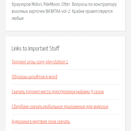
браузеров Midori, PaleMoon, Otter. Вопросы по конструктору
визитных карточек ВИЗИТКА vol-2: Крайне приветствуются
любые.
Links to Important Stuff
Торрент игры sony playstation 1
Образцы шрифтов в word
Скачать торрент место преступления майами 9 сезон
Сбербанк скачать мобильное приложение для андроид
Аудиокнига мертвая зона скачать