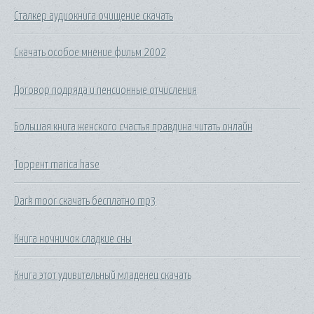
Сталкер аудиокнига очищение скачать
Скачать особое мнение фильм 2002
Договор подряда и пенсионные отчисления
Большая книга женского счастья правдина читать онлайн
Торрент marica hase
Dark moor скачать бесплатно mp3
Книга ночничок сладкие сны
Книга этот удивительный младенец скачать