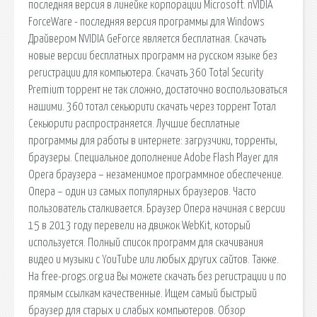
последняя версия в линейке корпорации Microsoft. nVIDIA
ForceWare - последняя версия программы для Windows
Драйвером NVIDIA GeForce является бесплатная. Скачать
новые версии бесплатных программ на русском языке без
регистрации для компьютера. Скачать 360 Total Security
Premium торрент не так сложно, достаточно воспользоваться
нашими. 360 тотал секьюрити скачать через торрент Тотал
Секьюрити распространяется. Лучшие бесплатные
программы для работы в интернете: загрузчики, торренты,
браузеры. Специальное дополнение Adobe Flash Player для
Opera браузера – незаменимое программное обеспечение.
Опера – один из самых популярных браузеров. Часто
пользователь сталкивается. Браузер Опера начиная с версии
15 в 2013 году перевели на движок WebKit, который
используется. Полный список программ для скачивания
видео и музыки с YouTube или любых других сайтов. Также.
На free-progs.org.ua Вы можете скачать без регистрации и по
прямым ссылкам качественные. Ищем самый быстрый
браузер для старых и слабых компьютеров. Обзор