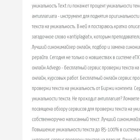
уникальность Text.ru покажет процент уникальности те
антиплагиата - инструмент для поднятия оригинальности 
текста на уникальность. В ней я постараюсь кратко опи
загадочное слово «antiplagiat», которым преподавател
Лучший синонимайзер онлайн, подбор и замена синоним
рерайта. Сегодня не только о новшествах в системе eT
онлайн Advego - бесплатный сервис проверки текста на 
онлайн, курсовых работ. Бесплатный онлайн сервис пров
проверки текста на уникальность от Биржи контента. Се
уникальности текста. Не проходит антиплагиат? Ломаете г
посвящена обзору сервисов для проверки текста на уник
собственноручно написанный текст. Лучший синонимайз
Повышение уникальности текста до 85-100% в системах: An