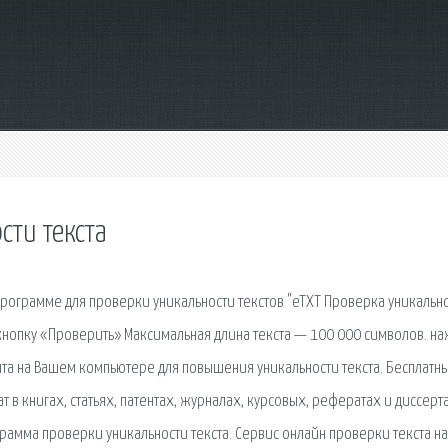
ти текста
 программе для проверки уникальности текстов "eTXT Проверка уникально
кнопку «Проверить» Максимальная длина текста — 100 000 символов. н
нта на Вашем компьютере для повышения уникальности текста. Бесплатн
т в книгах, статьях, патентах, журналах, курсовых, рефератах и диссерт
рамма проверки уникальности текста. Сервис онлайн проверки текста на