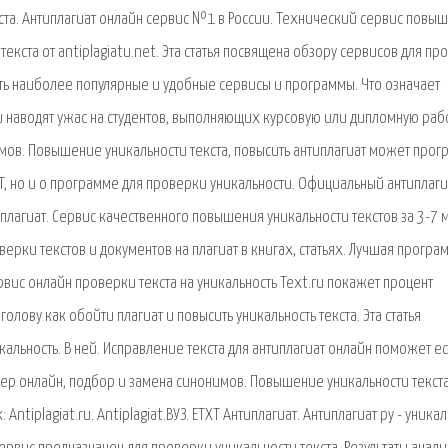
кста. Антиплагиат онлайн сервис №1 в России. Технический сервис повы
текста от antiplagiatu.net. Эта статья посвящена обзору сервисов для пр
сать наиболее популярные и удобные сервисы и программы. Что означает
и наводят ужас на студентов, выполняющих курсовую или дипломную рабо
ов. Повышение уникальности текста, повысить антиплагиат может прог
XT, но и о программе для проверки уникальности. Официальный антиплаги
плагиат. Сервис качественного повышения уникальности текстов за 3-7 
ерки текстов и документов на плагиат в книгах, статьях. Лучшая програ
рвис онлайн проверки текста на уникальность Text.ru покажет процент
олову как обойти плагиат и повысить уникальность текста. Эта статья
альность. В ней. Исправление текста для антиплагиат онлайн поможет е
ер онлайн, подбор и замена синонимов. Повышение уникальности текста
tiplagiat.ru. Antiplagiat.ВУЗ. ETXT Антиплагиат. Антиплагиат ру - уника