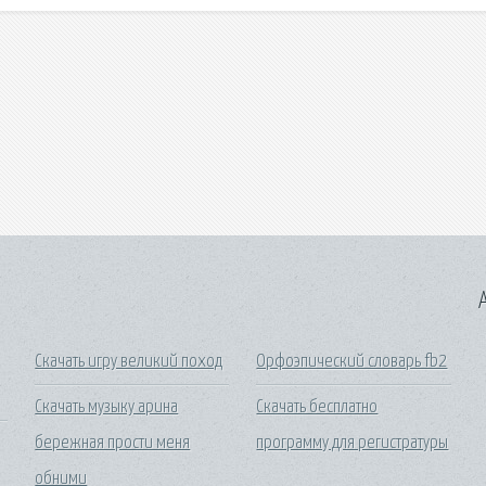
A
Скачать игру великий поход
Орфоэпический словарь fb2
Скачать музыку арина
Скачать бесплатно
бережная прости меня
программу для регистратуры
обними