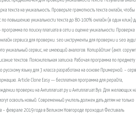
ервис предназначен для проверки уникальности текста. Результаты анали
рка текста на уникальность. Проверьте грамотность текста онлайн, чтобы
с по повышению уникальности текста до 80-100% онлайн (в один клик) д
T) - программа по поиску плагиата в сети и оценке уникальности. Проверка
онлайн сервиса для проверки. seo инструменты для проверки и seo ауди
 это уникальный сервис, не имеющий аналогов. Копира́йтинг (англ. copywr
писание текстов. Пояснительная записка. Рабочая программа по предмету
о русскому языку для 3 класса разработана на основе Примерной. – серв
мацию. Article Clone Easy — бесплатная программа для рерайта,
дении проверки на Антиплагиат.ру и Антиплагиат.Вуз. Для желающих н
огут освоить новый. Современный учитель должен дать детям не только
да – феврале 2019 года в Великом Новгороде проходил Фестиваль