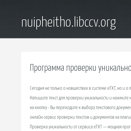
nuipheitho.libccv.org
Программа проверки уникальнос
Сегодня не только о новшествах в системе eTXT, но и о
Напишите текст для проверки уникальности и нажмите 
на кнопку - Вы переходите к выбору текстового докуме
онлайн сервис проверки текстов и документов на плагиа
Проверка уникальности от сервиса eTXT — мощная прог