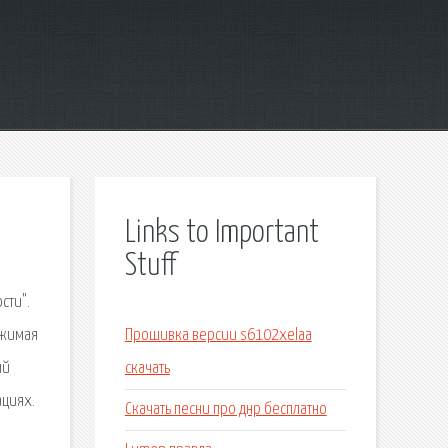
Links to Important
Stuff
сти".
ажимая
Прошивка версии s6102xelaa
ый
скачать
ациях.
Скачать песни про днр бесплатно