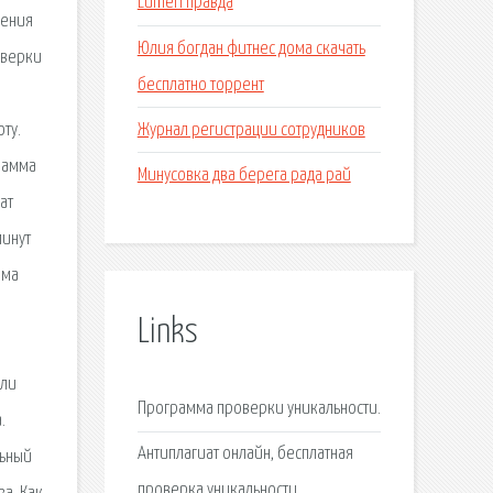
Lumen правда
шения
Юлия богдан фитнес дома скачать
оверки
бесплатно торрент
Журнал регистрации сотрудников
ту.
рамма
Минусовка два берега рада рай
ат
минут
мма
Links
сли
Программа проверки уникальности.
.
Антиплагиат онлайн, бесплатная
льный
проверка уникальности.