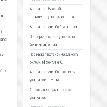
за. Как
Антиплагиат РУ онлайн —
ля
повышение уникальности текста.
Антиплагиат онлайн Плагиаризма.
та
Проверка текста на уникальность
iting
(на плагиат) онлайн.
Проверка текста на уникальность
ис,
онлайн, эффективный.
айти
Антиплагиат онлайн - повысить
уникальность текста.
Сервисы проверки текста на
уникальность.