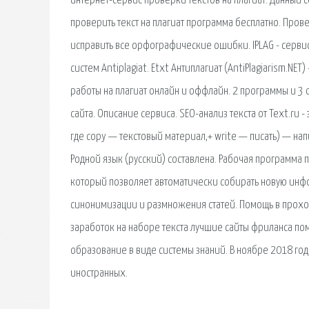
интернет-сервис проверки текстов на плагиат. Данный с
проверить текст на плагиат программа бесплатно. Прове
исправить все орфографические ошибки. IPLAG - серви
систем Antiplagiat. Etxt Антиплагиат (AntiPlagiarism.NE
работы на плагиат онлайн и оффлайн. 2 программы и 3 
сайта. Описание сервиса. SEO-анализ текста от Text.ru -
где copy — текстовый материал,+ write — писать) — на
Родной язык (русский) составлена. Рабочая программа п
который позволяет автоматически собирать новую инфор
синонимизации и размножения статей. Помощь в прохож
заработок на наборе текста лучшие сайты фриланса пом
образование в виде системы знаний. В ноябре 2018 го
иностранных.