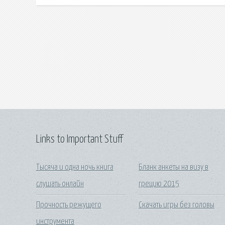
Links to Important Stuff
Тысяча и одна ночь книга
Бланк анкеты на визу в
слушать онлайн
грецию 2015
Прочность режущего
Скачать игры без головы
инструмента