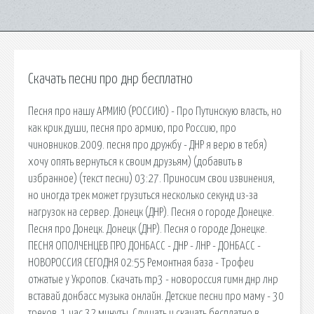
Скачать песни про днр бесплатно
Песня про нашу АРМИЮ (РОССИЮ) - Про Путинскую власть, но
как крик души, песня про армию, про Россию, про
чиновников.2009. песня про дружбу - ДНР я верю в тебя)
хочу опять вернуться к своим друзьям) (добавить в
избранное) (текст песни) 03:27. Приносим свои извинения,
но иногда трек может грузиться несколько секунд из-за
нагрузок на сервер. Донецк (ДНР). Песня о городе Донецке.
Песня про Донецк. Донецк (ДНР). Песня о городе Донецке.
ПЕСНЯ ОПОЛЧЕНЦЕВ ПРО ДОНБАСС - ДНР - ЛНР - ДОНБАСС -
НОВОРОССИЯ СЕГОДНЯ 02:55 Ремонтная база - Трофеи
отжатые у Укропов. Скачать mp3 - новороссия гимн днр лнр
вставай донбасс музыка онлайн. Детские песни про маму - 30
треков, 1 час 32 минуты. Слушать и скачать бесплатно в