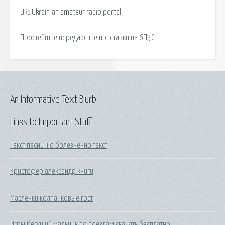
URS Ukrainian amateur radio portal.
Простейшие передающие приставки на 6П3С.
An Informative Text Blurb
Links to Important Stuff
Текст песни lilo болезненно текст
Кристофер александр книги
Масленки колпачковые гост
Игры бегущий мальчик по поездам скачать бесплатно