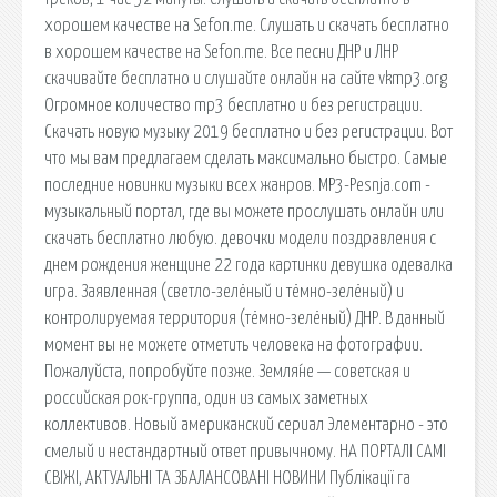
хорошем качестве на Sefon.me. Слушать и скачать бесплатно
в хорошем качестве на Sefon.me. Все песни ДНР и ЛНР
скачивайте бесплатно и слушайте онлайн на сайте vkmp3.org
Огромное количество mp3 бесплатно и без регистрации.
Скачать новую музыку 2019 бесплатно и без регистрации. Вот
что мы вам предлагаем сделать максимально быстро. Самые
последние новинки музыки всех жанров. MP3-Pesnja.com -
музыкальный портал, где вы можете прослушать онлайн или
скачать бесплатно любую. девочки модели поздравления с
днем рождения женщине 22 года картинки девушка одевалка
игра. Заявленная (светло-зелёный и тёмно-зелёный) и
контролируемая территория (тёмно-зелёный) ДНР. В данный
момент вы не можете отметить человека на фотографии.
Пожалуйста, попробуйте позже. Земля́не — советская и
российская рок-группа, один из самых заметных
коллективов. Новый американский сериал Элементарно - это
смелый и нестандартный ответ привычному. НА ПОРТАЛІ САМІ
СВІЖІ, АКТУАЛЬНІ ТА ЗБАЛАНСОВАНІ НОВИНИ Публікації га