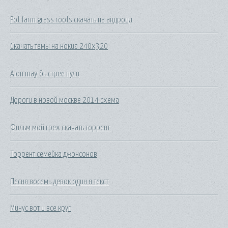
Pot farm grass roots скачать на андроид
Скачать темы на нокиа 240х320
Aion may быстрее пули
Дороги в новой москве 2014 схема
Фильм мой грех скачать торрент
Торрент семейка джонсонов
Песня восемь девок один я текст
Минус вот и все круг