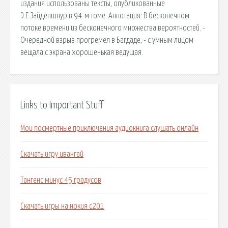
издания использованы тексты, опубликованные
Э.Е.Зайденшнур в 94-м томе. Аннотация: В бесконечном
потоке времени из бесконечного множества вероятностей. -
Очередной взрыв прогремел в Багдаде, - с умным лицом
вещала с экрана хорошенькая ведущая.
Links to Important Stuff
Мои посмертные приключения аудиокнига слушать онлайн
Скачать игру ивангай
Тангенс минус 45 градусов
Скачать игры на нокия с201