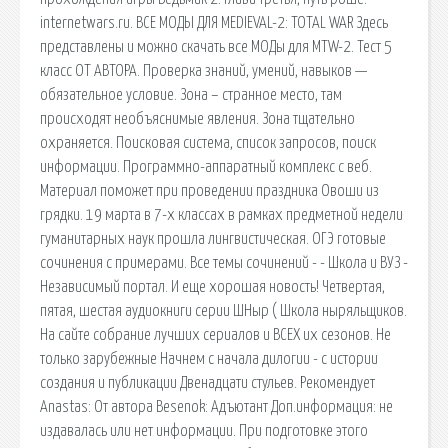
internetwars.ru. ВСЕ МОДЫ ДЛЯ MEDIEVAL-2: TOTAL WAR Здесь
представлены и можно скачать все МОДы для MTW-2. Тест 5
класс ОТ АВТОРА. Проверка знаний, умений, навыков —
обязательное условие. Зона – странное место, там
происходят необъяснимые явления. Зона тщательно
охраняется. Поисковая сиcтема, список запросов, поиск
информации. Программно-аппаратный комплекс с веб.
Материал поможет при проведении праздника Овоши из
грядки. 19 марта в 7-х классах в рамках предметной недели
гуманитарных наук прошла лингвистическая. ОГЭ готовые
сочинения с примерами. Все темы сочинений - - Школа и ВУЗ -
Независимый портал. И еще хорошая новость! Четвертая,
пятая, шестая аудиокниги серии ШНыр ( Школа ныряльщиков.
На сайте собрание лучших сериалов и ВСЕХ их сезонов. Не
только зарубежные Начнем с начала дилогии - с истории
создания и публикации Двенадцати стульев. Рекомендует
Anastas: От автора Besenok: Адъютант Доп.информация: не
издавалась или нет информации. При подготовке этого