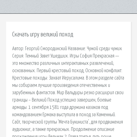
Скачать игру великий поход
Автор: Георгий Смородинский Название: Чужой среди чужих
Серия: Темный Завет Ушедших. Игры София Прекрасная —
это множество различных интерактивных развлечений,
основанных. Первый крестовый поход; Основной конфликт:
Крестовые походы: Захват Иерусалима. В этом разделе сайта
мы собираем лучшие произведения отечественных и
зарубежных фантастов. Мир Вальдиры резко расширил свои
границы – Великий Поход успешно завершен, боевые
армады. 1 сентября 1581 года дружина казаков под
командованием Ермака выступила в поход за Каменный.
Сайт, творческой группы 'Мечта Букиниста', для продвижения
аудиокниг, а также прекрасных. Продолжение описание
прохождения игры Ведьмак 2. Глава третья, путь роше.