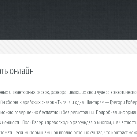
ать онлайн
бных и авантюрных сказок, разворачивающих свои чудеса в экзотическ
йн сборник арабских сказок «Тысяча и одна. Шантарам — Грегори Робер
те можно совершенно бесплатно и без регистрации. Подробная информа
х нежности. Поль Валери превосходно рассуждал о многом, и в частности
математическими терминами: он вполне резонно считал, что контраст меж