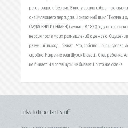
регистрации и без смс. В книгу вошли избранные сказки
окаймляющего персидский сказочный цикл "Тысяча и од
(АУДИОКНИГИ ОНЛАЙН) Слушать. В 1879 году он окончил г
версия после моих размышлений о дежавю. Ощущение, с
разумный выход - бежать. Что, собственно, я и сделал.
стройно. Искренне ваш Шурик Глава 1 . Отец ребенка, А
не бывает. И я соглашусь: не бывает. Но это же сказка.
Links to Important Stuff