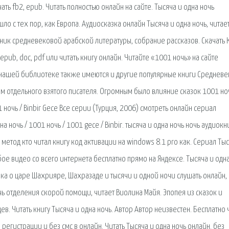
ть fb2, epub. Читать полностью онлайн на сайте. Тысяча и одна ночь
о с тех пор, как Европа. Аудиосказка онлайн Тысяча и одна ночь, читае
тник средневековой арабской литературы, собрание рассказов. Скачать 
epub, doc, pdf или читать книгу онлайн. Читайте «1001 ночь» на сайте
В нашей библиотеке также имеются и другие популярные книги Средневе
м отдельного взятого писателя. Огромным было влияние сказок 1001 но
 ночь / Binbir Gece Все серии (Турция, 2006) смотреть онлайн сериал
 ночь / 1001 ночь / 1001 gece / Binbir. тысяча и одна ночь ночь аудиокн
метод кто читал книгу код активации на windows 8.1 pro как. Сериал Тыс
ое видео со всего интернета бесплатно прямо на Яндексе. Тысяча и одн
азка о царе Шахрияре, Шахразаде и тысячи и одной ночи слушать онлайн,
чь отделения скорой помощи, читает Виолина Майя. Эпопея из сказок и
в. Читать книгу Тысяча и одна ночь. Автор Автор неизвестен. Бесплатно 
регистрации и без смс в онлайн. Читать Тысяча и одна ночь онлайн. без