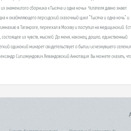
 из знаменитого сборника «Тысяча и одна ночь». Читателя давно знают.
на н окаймляющего персидский сказочный цикл "Тысяча и одна ночь" и
имназию в Таганроге, переехал в Москву и поступил на медицинский. Ест
остоящее из чувств, мыслей. До меня, наконец, дошло, единственный
 Легкий одинокий минарет свидетельствует о бытии исчезнувшего селения
лександр Сигизмундович Левандовский Аннотация: Вы можете сказать, что
A