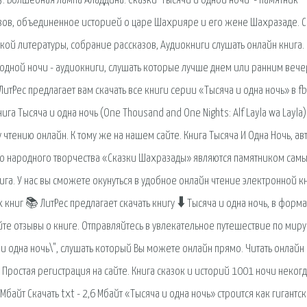
 Волшебная лампа Аладдина. Сказки 'Тысячи и одной ночи' - памятник
зов, объединенное историей о царе Шахрияре и его жене Шахразаде. С
кой литературы, собрание рассказов, Аудиокниги слушать онлайн книга.
 одной ночи - аудиокниги, слушать которые лучше днем или ранним веч
итРес предлагает вам скачать все книги серии «Тысяча и одна ночь» в fb
га Тысяча и одна ночь (One Thousand and One Nights: Alf Layla wa Layla)
у чтению онлайн. К тому же на нашем сайте. Книга Тысяча И Одна Ночь, ав
ого народного творчества «Сказки Шахразады» являются памятником самы
нига. У нас вы сможете окунуться в удобное онлайн чтение электронной к
 книг 📚 ЛитРес предлагает скачать книгу 🠳 Тысяча и одна ночь, в форм
тайте отзывы о книге. Отправляйтесь в увлекательное путешествие по миру
и одна ночь\", слушать который Вы можете онлайн прямо. Читать онлайн 
. Простая регистрация на сайте. Книга сказок и историй 1001 ночи неког
 Мбайт Cкачать txt - 2,6 Мбайт «Тысяча и одна ночь» строится как гигантс