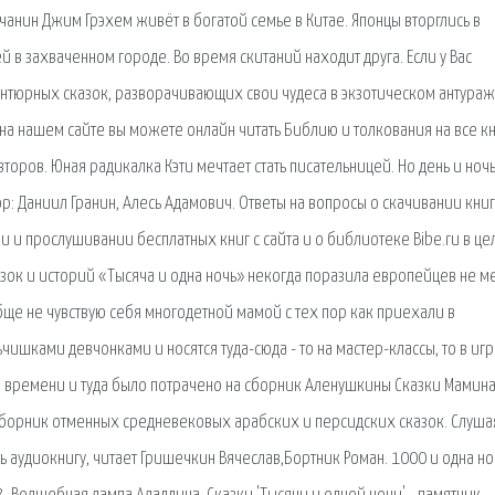
чанин Джим Грэхем живёт в богатой семье в Китае. Японцы вторглись в
й в захваченном городе. Во время скитаний находит друга. Если у Вас
нтюрных сказок, разворачивающих свои чудеса в экзотическом антура
 на нашем сайте вы можете онлайн читать Библию и толкования на все к
торов. Юная радикалка Кэти мечтает стать писательницей. Но день и ноч
ор: Даниил Гранин, Алесь Адамович. Ответы на вопросы о скачивании книг
и и прослушивании бесплатных книг с сайта и о библиотеке Bibe.ru в це
казок и историй «Тысяча и одна ночь» некогда поразила европейцев не м
бще не чувствую себя многодетной мамой с тех пор как приехали в
ишками девчонками и носятся туда-сюда - то на мастер-классы, то в иг
ого времени и туда было потрачено на сборник Аленушкины Сказки Мамина
 сборник отменных средневековых арабских и персидских сказок. Слуша
ь аудиокнигу, читает Гришечкин Вячеслав,Бортник Роман. 1000 и одна но