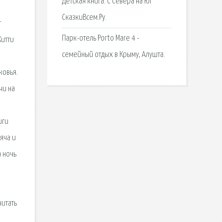
Детская книга: С Севера на Юг
СказкиВсем.Ру.
т
Парк-отель Porto Mare 4 -
Китти
семейный отдых в Крыму, Алушта.
ковья.
чи на
иги
яча и
а ночь
читать