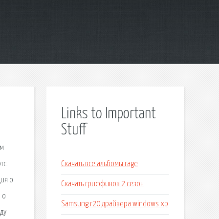
Links to Important
Stuff
ом
тс.
Скачать все альбомы rage
ция о
Скачать гриффинов 2 сезон
 о
Samsung r20 драйвера windows xp
ду