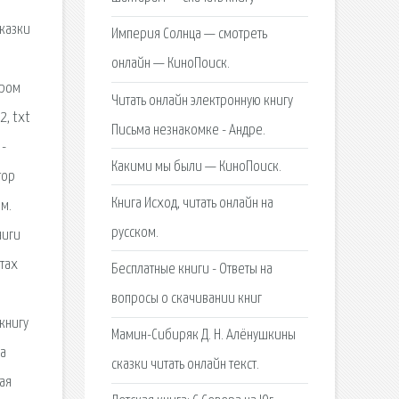
казки
Империя Солнца — смотреть
онлайн — КиноПоиск.
ером
Читать онлайн электронную книгу
2, txt
Письма незнакомке - Андре.
 -
Какими мы были — КиноПоиск.
тор
Книга Исход, читать онлайн на
м.
русском.
ниги
атах
Бесплатные книги - Ответы на
вопросы о скачивании книг
книгу
Мамин-Сибиряк Д. Н. Алёнушкины
да
сказки читать онлайн текст.
кая