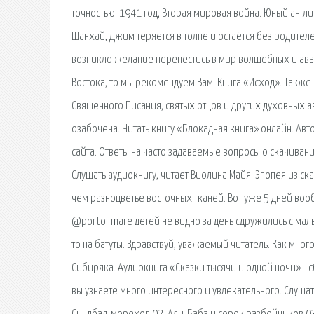
точностью. 1941 год, Вторая мировая война. Юный англи
Шанхай, Джим теряется в толпе и остаётся без родителе
возникло желание перенестись в мир волшебных и ава
Востока, то мы рекомендуем Вам. Книга «Исход». Также
Священного Писания, святых отцов и других духовных ав
озабочена. Читать книгу «Блокадная книга» онлайн. Авт
сайта. Ответы на часто задаваемые вопросы о скачивани
Слушать аудиокнигу, читает Виолина Майя. Эпопея из с
чем разноцветье восточных тканей. Вот уже 5 дней воо
@porto_mare детей не видно за день сдружились с мальч
то на батуты. Здравствуй, уважаемый читатель. Как мн
Сибиряка. Аудиокнига «Сказки тысячи и одной ночи» -
вы узнаете много интересного и увлекательного. Слушат