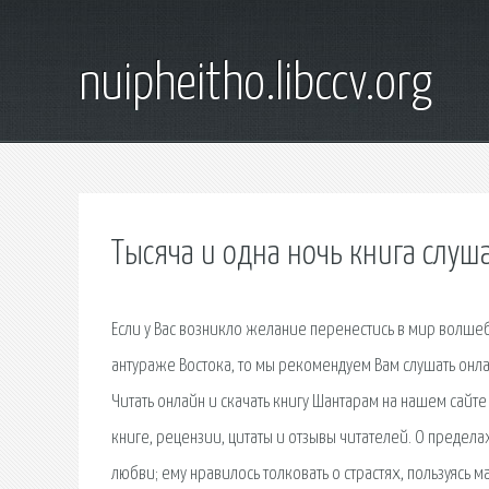
nuipheitho.libccv.org
Тысяча и одна ночь книга слуш
Если у Вас возникло желание перенестись в мир волше
антураже Востока, то мы рекомендуем Вам слушать онла
Читать онлайн и скачать книгу Шантарам на нашем сай
книге, рецензии, цитаты и отзывы читателей. О предела
любви; ему нравилось толковать о страстях, пользуясь 