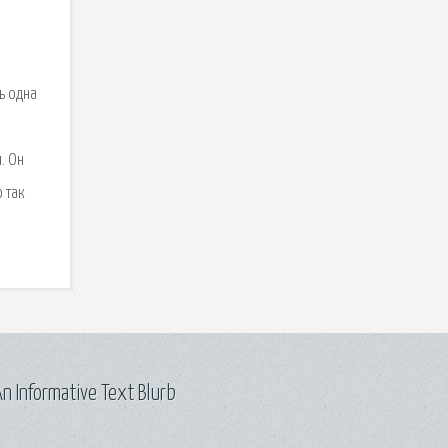
ь одна
. Он
 так
n Informative Text Blurb