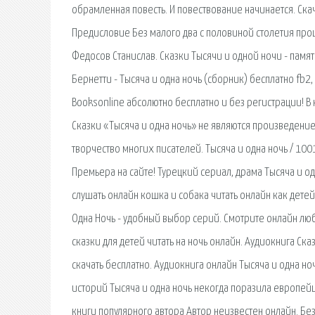
обрамленная повесть. И повествование начинается. Скача
Предисловие Без малого два с половиной столетия прошл
Федосов Станислав. Сказки Тысячи и одной ночи - памя
Бернетти - Тысяча и одна ночь (сборник) бесплатно fb2, 
Booksonline абсолютно бесплатно и без регистрации! 
Сказки «Тысяча и одна ночь» не являются произведение
творчество многих писателей. Тысяча и одна ночь / 1001
Премьера на сайте! Турецкий сериал, драма Тысяча и одна
слушать онлайн кошка и собака читать онлайн как детей 
Одна Ночь - удобный выбор серий. Смотрите онлайн люб
сказки для детей читать на ночь онлайн. Аудиокнига Ск
скачать бесплатно. Аудиокнига онлайн Тысяча и одна но
историй Тысяча и одна ночь некогда поразила европейце
книги популярного автора Автор неизвестен онлайн. Без 