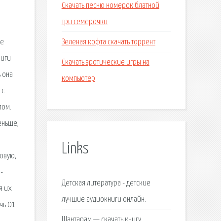
Скачать песню номерок блатной
три семерочки
Зеленая кофта скачать торрент
же
ниги
Скачать эротические игры на
ь она
компьютер
 с
лом.
еньше,
Links
ровую,
-
Детская литература - детские
я их
лучшие аудиокниги онлайн.
чь 01.
Шантарам — скачать книгу