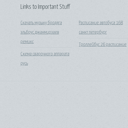
Links to Important Stuff
Скачать музыку бродяга
Расписание автобуса 168
эльбрус джанмирзаев
санкт петербург
ремикс
Троллейбус 26 расписание
Схема сварочного аппарата
русь