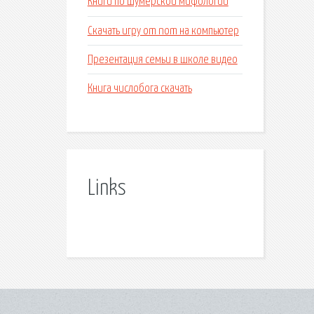
Книги по шумерской мифологии
Скачать игру om nom на компьютер
Презентация семьи в школе видео
Книга числобога скачать
Links