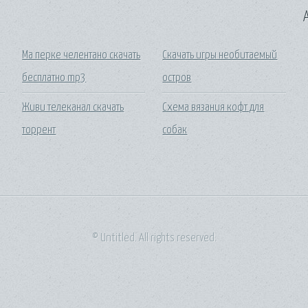
A
Ма перке челентано скачать
Скачать игры необитаемый
бесплатно mp3
остров
Живи телеканал скачать
Схема вязания кофт для
торрент
собак
© Untitled. All rights reserved.