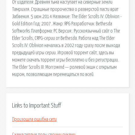
От издателя: Древняя тьма наступает на северные земли
Тамриэля. Страшные пророчества о разверстой пасти врат
Забвения. 5 июн 2014 Название: The Elder Scrolls IV: Oblivion -
Gold Edition Год: 2007. Жанр: RPG Разработчик: Bethesda
Softworks Платформа: PC Версия:. Русскоязычный сайт о The
Elder Scrolls, CRPG-серии от Bethesda. Работа над The Elder
Scrolls IV: Oblivion началась в 2002 году сразу после выхода
предыдущей игры серии. Игровой торрент сайт, здесь вы
можете скачать торрент игры бесплатно и без регистрации.
The Elder Scrolls III: Morrowind — ролевой экшн с открытым
миром, позволяющим перемещаться по всей.
Links to Important Stuff
Произошла ошибка сети
Схема теплые полы своими руками