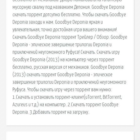
мусорную свалку под названием Депония. Goodbye Deponia
скачать торрент дотсупно бесплатно. Чтобы скачать Goodbye
Deponia заходи к нам. Goodbye Deponia яркая и
увлекательная, точно достойная игра вашего внимания!
Скачать Goodbye Deponia торрент Трейлер / Обзор. Goodbye
Deponia - эпическое завершение трилогии Deponia и
приключений неугомонного Руфуса! Скачать. Скачать игру
Goodbye Deponia (2013) на компьютер через торрент
бесплатно, русская версия от механиков. Goodbye Deponia
(2013) скачать торрент Goodbye Deponia - эпическое
завершение трилогии Deponia и приключений неугомонного
Руфуса. Чтобы скачать игру через торрент вам нужно:
1.Скачать и установить торрент-клиент(uTorrent, BitTorrent,
Azureus и т.д.) на компьютер. 2.Скачать торрент Goodbye
Deponia. 3.Добавить торрент на загрузку.