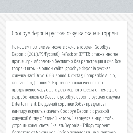
Goodbye deponia русская озвучка скачать торрент
На нашем портале вы можете скачать торрент Goodbye
Deponia (2013/РС/Русский), RePack от SEYTER, а также многие
другие игры абсолютно бесплатно без регистрации и смс. Все
торрент игры на одном сайте. goodbye deponia русская
озвучка Hard Drive: 6 GB, sound: DirectX 9 Compatible Audio,
описание: «Депония 2: Взрывное приключение» это
продолжение чарующего двухмерного квеста от немецких
разработчиков из Daedalic goodbye deponia русская озвучка
Entertainment. Его давний соратник Зобек предлагает
вампиру вступить в скачать Goodbye Deponia с русской
озвучкой битву с Сатаной, который вернулся в мир, чтобы
устроить конец света. Скачать Deponia - Trilogy торрент
бесплатно от Механиков. Добро пожаловать на гигантскую