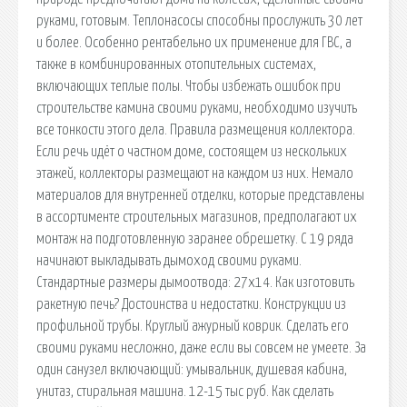
руками, готовым. Теплонасосы способны прослужить 30 лет
и более. Особенно рентабельно их применение для ГВС, а
также в комбинированных отопительных системах,
включающих теплые полы. Чтобы избежать ошибок при
строительстве камина своими руками, необходимо изучить
все тонкости этого дела. Правила размещения коллектора.
Если речь идёт о частном доме, состоящем из нескольких
этажей, коллекторы размещают на каждом из них. Немало
материалов для внутренней отделки, которые представлены
в ассортименте строительных магазинов, предполагают их
монтаж на подготовленную заранее обрешетку. С 19 ряда
начинают выкладывать дымоход своими руками.
Стандартные размеры дымоотвода: 27х14. Как изготовить
ракетную печь? Достоинства и недостатки. Конструкции из
профильной трубы. Круглый ажурный коврик. Сделать его
своими руками несложно, даже если вы совсем не умеете. За
один санузел включающий: умывальник, душевая кабина,
унитаз, стиральная машина. 12-15 тыс руб. Как сделать