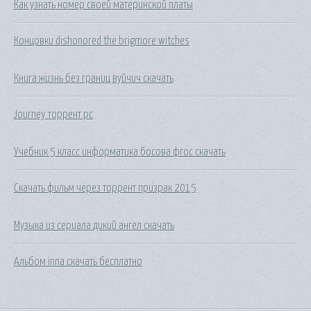
Как узнать номер своей материнской платы
Концовки dishonored the brigmore witches
Книга жизнь без границ вуйчич скачать
Journey торрент pc
Учебник 5 класс информатика босова фгос скачать
Скачать фильм через торрент призрак 2015
Музыка из сериала дикий ангел скачать
Альбом inna скачать бесплатно