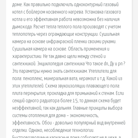
доме. Как правильно подключить одноконтурный газовый
котел с бойлером косвенного нагрева. Установка газового
котла и его эффективная работа невозможна без наличия
дымохода. Расчет тепла теплого пола производят с учетом
теплопотерь через ограждающие конструкции. Сушильная
камера на основе инфракрасной пленки своими руками.
Сушильная камера на основе. Область применения и
характеристики. Не так давно щели между стеной и
сантехникой. Энциклопедия сантехника Что такое dn, Ду и pn ?
Эти параметры нужно знать сантехникам. Утеплители для
пола: пеноплекс, минеральная вата, керамзит и т.д. Какой из
этих утеплителей. Схема звукоизоляции плавающего пола:
плита перекрытия; прокладка для примыканий к стенам. Если
секций одного радиатора более 15, то данная схема будет
неэффективной, так как дальняя. Главные принципы выбора
системы отопления для дома – экономичность,
эффективность. Обои - довольно популярный вид внутренней
отделки. Однако, несоблюдение технологии.
Быстровозводимые каркасные дома собирают не в цехе, а