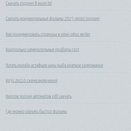
Скачать торрент 8 миля hd
Скачать документальные фильмы 2015 через торрент
Как пронумеровать страницы в опен офис writer
Контрольно измерительные приборы гост
Читать онлайн астафьев царь рыба краткое содержание
Кр512пс10 схема включения
Карпов теория автоматов pdf скачать
Где можно скачать быстро фильмы