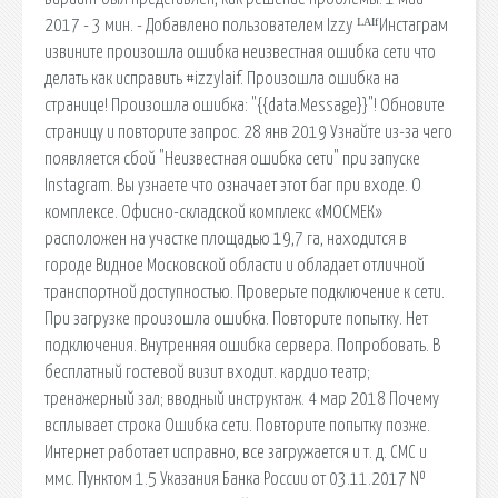
2017 - 3 мин. - Добавлено пользователем Izzy ᴸᴬᴵᶠИнстаграм
извините произошла ошибка неизвестная ошибка сети что
делать как исправить #izzylaif. Произошла ошибка на
странице! Произошла ошибка: "{{data.Message}}"! Обновите
страницу и повторите запрос. 28 янв 2019 Узнайте из-за чего
появляется сбой "Неизвестная ошибка сети" при запуске
Instagram. Вы узнаете что означает этот баг при входе. О
комплексе. Офисно-складской комплекс «МОСМЕК»
расположен на участке площадью 19,7 га, находится в
городе Видное Московской области и обладает отличной
транспортной доступностью. Проверьте подключение к сети.
При загрузке произошла ошибка. Повторите попытку. Нет
подключения. Внутренняя ошибка сервера. Попробовать. В
бесплатный гостевой визит входит. кардио театр;
тренажерный зал; вводный инструктаж. 4 мар 2018 Почему
всплывает строка Ошибка сети. Повторите попытку позже.
Интернет работает исправно, все загружается и т. д. СМС и
ммс. Пунктом 1.5 Указания Банка России от 03.11.2017 №