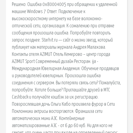
Решено: Ошибка 0x80004005 при обращении к удаленной
машине Windows 7 Ответ. Подключение к
высокоскоростному интернету на базе волоконно-
оптической сети, организация. К сожалению при отправке
сообщения произошла ошибка. Попробуйте повторить
запрос позднее. Starhit.ru — сайт о жизни звезд, который
публикует как материалы журнала Андрея Малахова.
Контакты отеля AZIMUT Отель Кемерово – центр города
AZIMUT Sport Современный дизайн Ресторан. ija -
Международная Ювелирная Академия. Обучение продавцов
и руководителей ювелирных. Произошла ошибка
соединения с сервером. Вы потеряли связь сети? Пожалуйста,
попробуйте. Хотите больше? Приглашайте друзей в МТС
Cashback и получайте кэшбэк за их регистрацию.
Повзрослевшая дочь Ольги Кабо произвела фурор в Сети
Поклонники актрисы восторгаются. Франшиза сети
автоматических мини АЗС. Контейнерные
автоматизированные АЗС - от 6 до 60 куб. Ни для кого не
секрет, что очень часто при входе на определенный ресурс