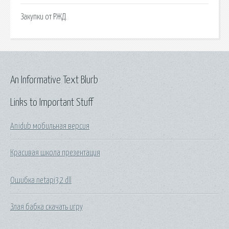
Закупки от РЖД.
An Informative Text Blurb
Links to Important Stuff
Anidub мобильная версия
Красивая школа презентация
Ошибка netapi32 dll
Злая бабка скачать игру