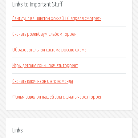
Links to Important Stuff
Сент луис вашингтон хоккей 10 апреля смотреть
Скачать розенбаум альбом торрент
Образовательная система россии схема
Игры детские гонки скачать торрент
Скачать ключ неон и его команда
Фильм вавилон нашей эры скачать через торрент
Links