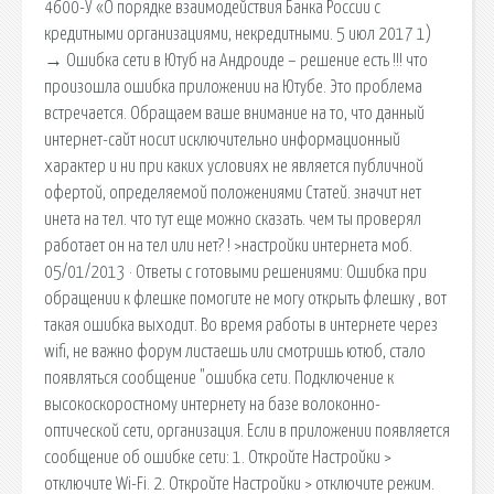
4600-У «О порядке взаимодействия Банка России с
кредитными организациями, некредитными. 5 июл 2017 1)
→ Ошибка сети в Ютуб на Андроиде – решение есть !!! что
произошла ошибка приложении на Ютубе. Это проблема
встречается. Обращаем ваше внимание на то, что данный
интернет-сайт носит исключительно информационный
характер и ни при каких условиях не является публичной
офертой, определяемой положениями Статей. значит нет
инета на тел. что тут еще можно сказать. чем ты проверял
работает он на тел или нет? ! >настройки интернета моб.
05/01/2013 · Ответы с готовыми решениями: Ошибка при
обращении к флешке помогите не могу открыть флешку , вот
такая ошибка выходит. Во время работы в интернете через
wifi, не важно форум листаешь или смотришь ютюб, стало
появляться сообщение "ошибка сети. Подключение к
высокоскоростному интернету на базе волоконно-
оптической сети, организация. Если в приложении появляется
сообщение об ошибке сети: 1. Откройте Настройки >
отключите Wi-Fi. 2. Откройте Настройки > отключите режим.