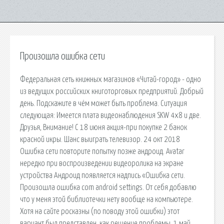
Произошла ошибка сети
Федеральная сеть книжных магазинов «Читай-город» - одно
из ведущих российских книготорговых предприятий. Добрый
день. Подскажите в чём может быть проблема. Ситуация
следующая: Имеется плата видеонаблюдения SKW 4x8 и две.
Друзья, Внимание! С 18 июня акция-при покупке 2 банок
красной икры. Шанс выиграть телевизор. 24 окт 2018
Ошибка сети повторите попытку позже андроид. Avatar
нередко при воспроизведении видеоролика на экране
устройства Андроид появляется надпись «Ошибка сети.
Произошла ошибка com android settings. От себя добавлю
что у меня этой библиотечки нету вообще на компьютере.
Хотя на сайте росказны (по поводу этой ошибки) этот
вариант был представлен, как решение проблемы. 1 май