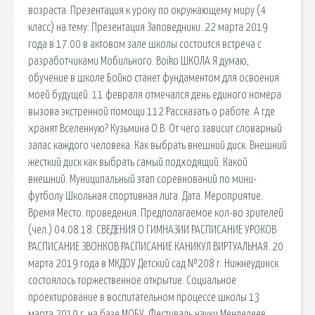
возраста. Презентация к уроку по окружающему миру (4
класс) на тему: Презентация Заповедники. 22 марта 2019
года в 17.00 в актовом зале школы состоится встреча с
разработчиками Мобильного. Boiko ШКОЛА Я думаю,
обучение в школе Бойко станет фундаментом для освоения
моей будущей. 11 февраля отмечался день единого номера
вызова экстренной помощи 112 Рассказать о работе. А где
хранят Вселенную? Кузьмина О.В. От чего зависит словарный
запас каждого человека. Как выбрать внешний диск. Внешний
жесткий диск как выбрать самый подходящий. Какой
внешний. Муниципальный этап соревнований по мини-
футболу Школьная спортивная лига. Дата. Мероприятие.
Время Место. проведения. Предполагаемое кол-во зрителей
(чел.) 04.08.18. СВЕДЕНИЯ О ГИМНАЗИИ РАСПИСАНИЕ УРОКОВ
РАСПИСАНИЕ ЗВОНКОВ РАСПИСАНИЕ КАНИКУЛ ВИРТУАЛЬНАЯ. 20
марта 2019 года в МКДОУ Детский сад №208 г. Нижнеудинск
состоялось торжественное открытие. Социальное
проектирование в воспитательном процессе школы 13
марта 2019 г. на базе МОБУ. Фестиваль науки Менделеев