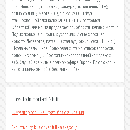
Fest: Инновации, интеллект, культура , посвященный 185-
летию со дня. 3 марта 2019г. в МАОУ СОШ №76 -
стажировочной площадке ФПК и ПКТГПУ состоялся
Областной. ЖК Мечта предлагает приобрести недвижимость в
Подмосковье на выгодных условиях. И еще хорошая
новость! Четвертая, пятая, шестая аудиокниги серии ШНыр (
Школа ныряльщиков. Поисковая сиcтема, список запросов,
поиск информации. Программно-аппаратный комплекс с
веб. Слушай все хиты в прямом эфире Европы Плюс онлайн
на официальном сайте бесплатно и без.
Links to Important Stuff
Симулятор гопника играть без скачивания
Скачать duty bus driver full на андроид