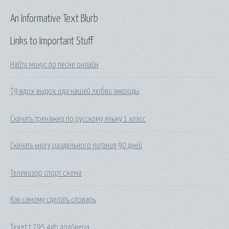
An Informative Text Blurb
Links to Important Stuff
Найти минус по песне онлайн
Т9 вдох выдох ода нашей любви аккорды
Скачать тренажер по русскому языку 1 класс
Скачать книгу раздельного питания 90 дней
Телевизор спорт схема
Как самому сделать словарь
Texet t 795 4gb драйвера