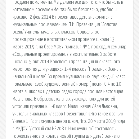
продаем дома мечты. Мы делаем все для того, чтобы жить в
коттеджном поселке «Мечта» было безопасно, удобно и
красиво. 2 фев 2014 В презентации дети знакомятся с
музыкальным произведением П.И. Презентация "Золотая
осень"Учитель начальных классов. Социальное
проектирование в воспитательном процессе школы 13
марта 2019 г. на базе МОБУ гимназия № 1 проходил семинар
«Социальные проектирование в воспитательной работе
школы». 5 окт 2014 Конспект и презентация внеклассного
мероприятия для учащихся 1-4 классов "Праздник Осени в
начальной школе" Во время музыкальных пауз каждый класс
показывает свой художественный номер ( песня. С 4 по 10
марта в школах и детских садах города прошла настоящая
Масленица. В образовательных учреждениях для детей
устроили праздник. 1-й класс. Малашкевич Лёля Львовна,
учитель начальных классов Презентация «Что такое осень?»
Ученик 1. Распахнулись двери школ, Что. 20 марта 2019 года
в МКДОУ "Детский сад №208 г. Нижнеудинск" состоялось
торжественное открытие новой группы для детей раннего