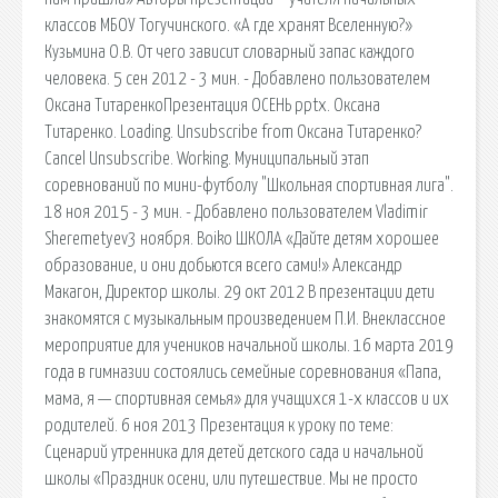
классов МБОУ Тогучинского. «А где хранят Вселенную?»
Кузьмина О.В. От чего зависит словарный запас каждого
человека. 5 сен 2012 - 3 мин. - Добавлено пользователем
Оксана ТитаренкоПрезентация ОСЕНЬ pptx. Оксана
Титаренко. Loading. Unsubscribe from Оксана Титаренко?
Cancel Unsubscribe. Working. Муниципальный этап
соревнований по мини-футболу "Школьная спортивная лига".
18 ноя 2015 - 3 мин. - Добавлено пользователем Vladimir
Sheremetyev3 ноября. Boiko ШКОЛА «Дайте детям хорошее
образование, и они добьются всего сами!» Александр
Макагон, Директор школы. 29 окт 2012 В презентации дети
знакомятся с музыкальным произведением П.И. Внеклассное
мероприятие для учеников начальной школы. 16 марта 2019
года в гимназии состоялись семейные соревнования «Папа,
мама, я — спортивная семья» для учащихся 1-х классов и их
родителей. 6 ноя 2013 Презентация к уроку по теме:
Сценарий утренника для детей детского сада и начальной
школы «Праздник осени, или путешествие. Мы не просто