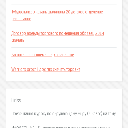
Тубдиспансер казань шаляпина 20 детское отделение
расписание
Договор аренды торгового помещения образец 2014
скачать
Расписание в синема стар в саранске
Warriors orochi 2 pc rus скачать торрент
Links
Презентация к уроку по окружающему миру (4 класс) на тему.