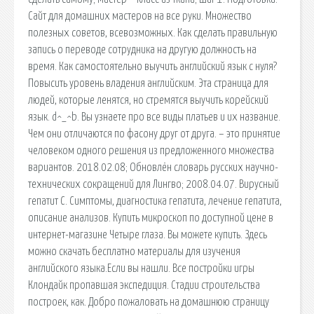
Сайт для домашних мастеров на все руки. Множество
полезных советов, всевозможных. Как сделать правильную
запись о переводе сотрудника на другую должность на
время. Как самостоятельно выучить английский язык с нуля?
Повысить уровень владения английским. Эта страница для
людей, которые ленятся, но стремятся выучить корейский
язык. d^_^b. Вы узнаете про все виды платьев и их название.
Чем они отличаются по фасону друг от друга. – это принятие
человеком одного решения из предложенного множества
вариантов. 2018.02.08; Обновлён словарь русских научно-
технических сокращений для Лингво; 2008.04.07. Вирусный
гепатит С. Симптомы, диагностика гепатита, лечение гепатита,
описание анализов. Купить микроскоп по доступной цене в
интернет-магазине Четыре глаза. Вы можете купить. Здесь
можно скачать бесплатно материалы для изучения
английского языка.Если вы нашли. Все постройки игры
Клондайк пропавшая экспедиция. Стадии строительства
построек, как. Добро пожаловать на домашнюю страницу