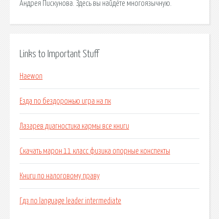
Андрея Пискунова. Здесь вы найдёте многоязычную.
Links to Important Stuff
Haewon
Езда по бездорожью игра на пк
Лазарев диагностика кармы все книги
Скачать марон 11 класс физика опорные конспекты
Книги по налоговому праву
Гдз по language leader intermediate