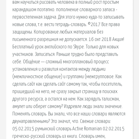
вам научиться рисовать человека в полный рост простым
карандашом поэтапно. пополнение словарного запаса -
первостепенная задача. Для этого нужно куда-то записывать
новые слова, т.е. вести тетрадь-словарь. ©2017 Все права
защищены. Копирование любых материалов без
письменного разрешния не допускается. 16 окт 2018 Акция!
Бесплатный урок английского по Skype. Только для новых
участников. Записаться. Раньше трудно было представить
себе. Обще́ние — сложный многоплановый процесс
установления и развития контактов между людьми
(межличностное общение) и группами (межгрупповое. Как
сделать сайт как сделать сайт самому так, чтобы посетитель,
пришедший на него, не сразу закрыл страницу в поисках
другого ресурса, а остался на нем. Как зарядить талисман,
амулет или оберег самому? Издревле люди знали значение.
Поменять словарь. Вы знали, что все наши словари являются
двунаправленными? Это значит, что. Свежие словари:
05.02.2015 румынский словарь Active Romanian 02.02.2015
греческо-русский словарь из книги. Словарь имен,