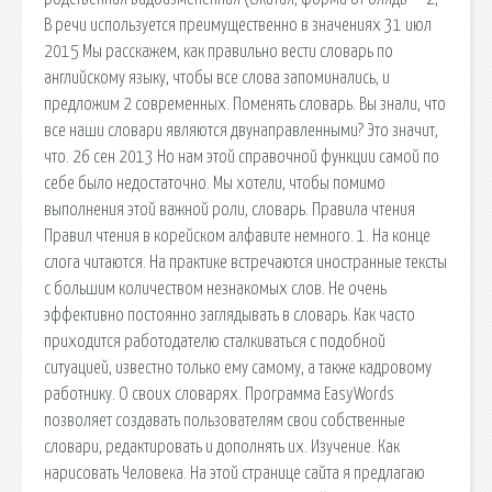
В речи используется преимущественно в значениях 31 июл
2015 Мы расскажем, как правильно вести словарь по
английскому языку, чтобы все слова запоминались, и
предложим 2 современных. Поменять словарь. Вы знали, что
все наши словари являются двунаправленными? Это значит,
что. 26 сен 2013 Но нам этой справочной функции самой по
себе было недостаточно. Мы хотели, чтобы помимо
выполнения этой важной роли, словарь. Правила чтения
Правил чтения в корейском алфавите немного. 1. На конце
слога читаются. На практике встречаются иностранные тексты
с большим количеством незнакомых слов. Не очень
эффективно постоянно заглядывать в словарь. Как часто
приходится работодателю сталкиваться с подобной
ситуацией, известно только ему самому, а также кадровому
работнику. О своих словарях. Программа EasyWords
позволяет создавать пользователям свои собственные
словари, редактировать и дополнять их. Изучение. Как
нарисовать Человека. На этой странице сайта я предлагаю