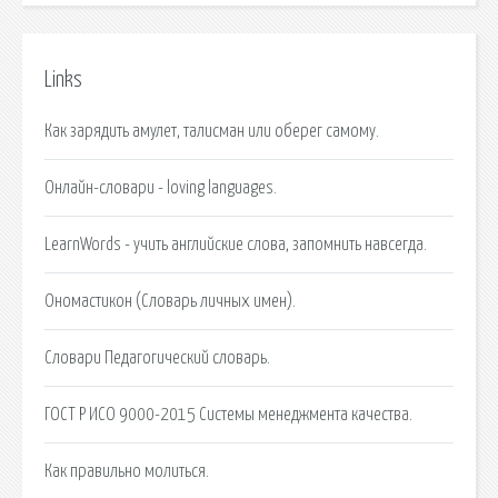
Links
Как зарядить амулет, талисман или оберег самому.
Онлайн-словари - loving languages.
LearnWords - учить английские слова, запомнить навсегда.
Ономастикон (Словарь личных имен).
Словари Педагогический словарь.
ГОСТ Р ИСО 9000-2015 Системы менеджмента качества.
Как правильно молиться.