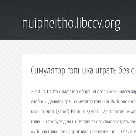
nuipheitho.libccv.org
Симулятор гопника играть без 
2 окт 2010 Это симулятор общения с гопником, масса в
учебник. Данная игра - симулятор гопника. Выбираем к
можно здесь (30 кб). Рейтинг: 9,8/10 - 27 голосовСиму
гопник и требует деньги. Заставьте его самого отдать в
«Убийца гопников» ( оригинальное название — Chav Bu