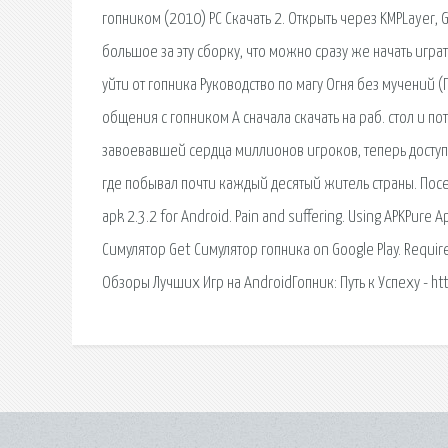
гопником (2010) PC Скачать 2. Открыть через KMPLayer,
большое за эту сборку, что можно сразу же начать игра
уйти от гопника Руководство по магу Огня без мучений (
общения с гопником А сначала скачать на раб. стол и по
завоевавшей сердца миллионов игроков, теперь доступе
где побывал почти каждый десятый житель страны. Посе
apk 2.3.2 for Android. Pain and suffering. Using APKPure 
Симулятор Get Симулятор гопника on Google Play. Requi
Обзоры Лучших Игр на AndroidГопник: Путь к Успеху - htt