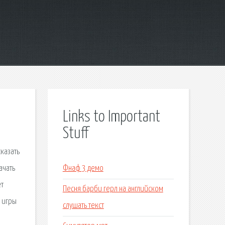
Links to Important
Stuff
казать
ачать
Фнаф 3 демо
ет
Песня барби герл на английском
н игры
слушать текст