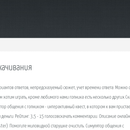
скачивания
ариантов ответов, непредсказуемый сюжет, учет времени ответа. Можно с
ем хотим играть, кроме любимого нами гопника есть несколько других Ск
лятор общения с гопником - интерактивный квест, в котором к вам приста
ам деньги. Рейтинг: 3,5 - 15 голосовскачать комментарии. Описание онлай
ster). Помогите миловидной старушке очистить. Симулятор общения с