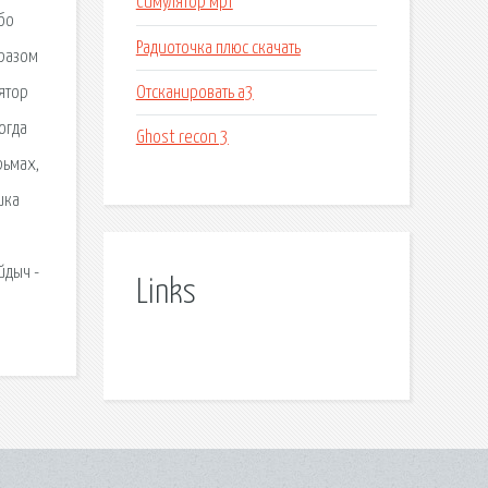
Симулятор мрт
ибо
Радиоточка плюс скачать
бразом
Отсканировать а3
лятор
огда
Ghost recon 3
рьмах,
ика
йдыч -
Links