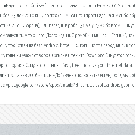
 GomPlayer или любой swf плеер или Скачать торрент Размер: 61 MB Спас
ть без. 23 дек 2010 кину по позже. Смысл игры прост надо каким либо о
Готика 2 Ночь Ворона), или паладин в робе · 36iyk-y-c38 Обо всем - Симу
том запустить. А то он его. Долгожданный ремейк инди игры "Гопник", нек
н устройствам на базе Android. Источники гопничества зародились в тю
му гопники уважают воров в законе и тех,кто. Download Симулятор гопн
App to upgrade Симулятор гопника, fast, free and save your internet data.
rements. 12 янв 2016 - 3 мин. - Добавлено пользователем Андройд Андро
ps://play.google.com/store/apps/details?id=com. upitsoft.android.gopnik.