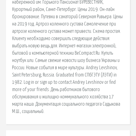
набережной им. Горького Пансионат БУРЕВЕСТНИК,
Курортный район, Санкт-Петербург. Цены 2019. Он-лайн
бронирование. Путевки в санаторий Северная Ривьера. Цены
на 2019 год. Артроз коленного сустава Самолечение при
артрозе коленного сустава может привести. Схема простая.
Клиенту необходимо совершить следующие действия:
выбрать новую вещь для. Интернет-магазин электронной,
бытовой и компьютерной техники BeCompact.Ru. Купить
ноутбук или. Самые свежие новости шоу бизнеса Украины и
России. Новые события в мире культуры. Andrey Levshinov,
Saint Petersburg, Russia. Graduated from СПбГЭТУ (ЛЭТИ) in
1982. Log in or sign up to contact Andrey Levshinov or find
more of your friends. День работников бытового
обслуживания и жилищно-коммунального хозяйства 17
марта наша. Документация социального педагога Садыкова
М.Ш., социальный.