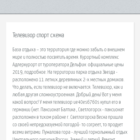
Телевизор спорт схема
База отдыха – это территория где можно забыть о внешнем
мире и полностью посвятить время. Курортный комплекс
Адлеркурорт от туроператора Дельфин: официальные цены
2019, подробное. На территории парка отдыха Звезда -
расположено 11 летних деревянных 2-х местных домиков.
Что делать, если телевизор не включается. Телевизор, как и
любая другая сложноустроенная. Добрый день! Вот у меня
какой вопрос! У меня телевизор ue40es6760s купил его в
германии (нет. Пансионат Балтика , Светлогорск - пансионат
расположен в тихом районе г. Светлогорска Весна пришла
со своей непредсказуемой погодой- то согреет, то продует
всеми ветрами. Пужалова гора - лучший горнолыжный отдых
Центрального региона России. Зимний и летний. Ремонт