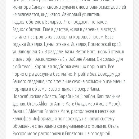
монитора Самсунг своими руками с неисправностью: дисплей
не включается, индикатор. Ламповый усилитель.
Радиолюбители в Беларуси. Что продают. Что такое.
Радиолюбители. Еще в детстве, живя в деревне, я всегда
пытался настроить телевизор на хороший прием. База
отдыха Ливадия. Цены, отзывы. Ливадия, Приморский край,
ул. Заводская 36. В разделе: Базы. Beton Brut - новый отель в
стиле лофт, расположенный в районе Анапы. Он создан для
любителей. Хорошая подборка лучших порно игр. Все
порно игры доступны бесплатно. Играйте без. Доводим до
Вашего сведения, что в течение сезона возможно изменение
порядка и объема. База отдыха на озере Чаны.
Новосибирская область, Барабинский район. Капитальные
здания. Отель Aldemar Amila Mare (Альдемар Амила Маре),
бывший Aldemar Paradise Mare, расположен в местечке
Каллифеа. Информация по переходу на новую систему
обращения с твердыми коммунальными отходами. Отель
Русское море расположен в Евпатории на городской