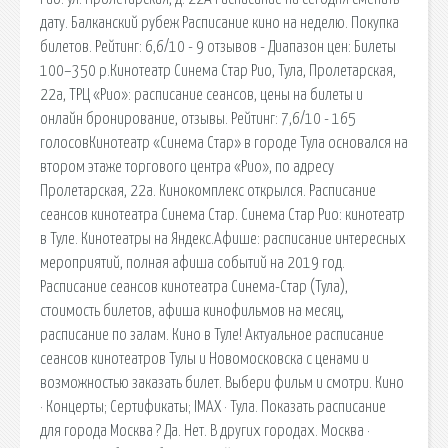
дату. Балканский рубеж Расписание кино на неделю. Покупка
билетов. Рейтинг: 6,6/10 - 9 отзывов - Диапазон цен: Билеты
100–350 р.Кинотеатр Синема Стар Рио, Тула, Пролетарская,
22а, ТРЦ «Рио»: расписание сеансов, цены на билеты и
онлайн бронирование, отзывы. Рейтинг: 7,6/10 - 165
голосовКинотеатр «Синема Стар» в городе Тула основался на
втором этаже торгового центра «Рио», по адресу
Пролетарская, 22а. Кинокомплекс открылся. Расписание
сеансов кинотеатра Синема Стар. Синема Стар Рио: кинотеатр
в Туле. Кинотеатры на Яндекс.Афише: расписание интересных
мероприятий, полная афиша событий на 2019 год.
Расписание сеансов кинотеатра Синема-Стар (Тула),
стоимость билетов, афиша кинофильмов на месяц,
расписание по залам. Кино в Туле! Актуальное расписание
сеансов кинотеатров Тулы и Новомосковска с ценами и
возможностью заказать билет. Выбери фильм и смотри. Кино
· Концерты; Сертификаты; IMAX · Тула. Показать расписание
для города Москва ? Да. Нет. В других городах. Москва ·