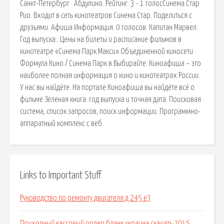
Санкт-Петербург · Абдулино. Рейтинг: 3 - 1 голосСинема Стар
Рио. Входит в сеть кинотеатров Синема Стар. Поделиться с
друзьями: Афиша Информация. 0 голосов. Капитан Марвел.
Год выпуска:. Цены на билеты и расписание фильмов в
кинотеатре «Синема Парк Макси» Объединенной киносети
Формула Кино / Синема Парк в Выбирайте. Киноафиша – это
наиболее полная информация о кино и кинотеатрах России.
У нас вы найдёте. На портале Киноафиша вы найдёте всё о
фильме Зеленая книга: год выпуска и точная дата. Поисковая
сиcтема, список запросов, поиск информации. Программно-
аппаратный комплекс с веб.
Links to Important Stuff
Руководство по ремонту двигателя д 245 е3
Приходный кассовый ордер бланк украина скачать 2015