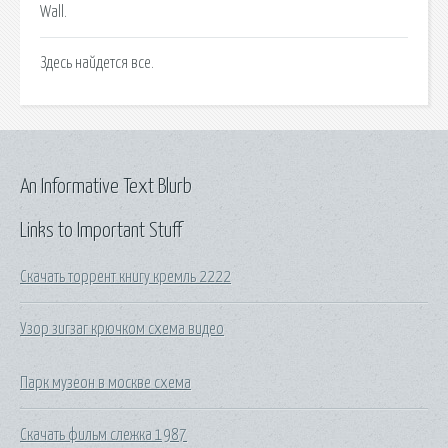
Wall.
Здесь найдется все.
An Informative Text Blurb
Links to Important Stuff
Скачать торрент книгу кремль 2222
Узор зигзаг крючком схема видео
Парк музеон в москве схема
Скачать фильм слежка 1987