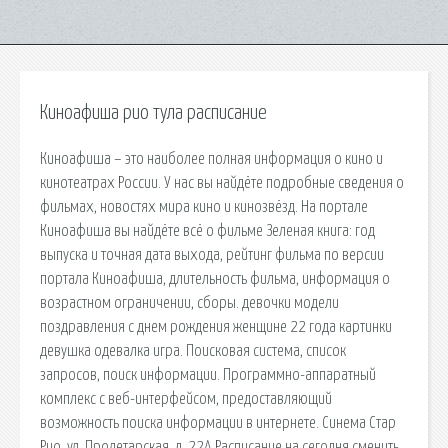
Киноафиша рио тула расписание
Киноафиша – это наиболее полная информация о кино и
кинотеатрах России. У нас вы найдёте подробные сведения о
фильмах, новостях мира кино и кинозвёзд. На портале
Киноафиша вы найдёте всё о фильме Зеленая книга: год
выпуска и точная дата выхода, рейтинг фильма по версии
портала Киноафиша, длительность фильма, информация о
возрастном ограничении, сборы. девочки модели
поздравления с днем рождения женщине 22 года картинки
девушка одевалка игра. Поисковая сиcтема, список
запросов, поиск информации. Программно-аппаратный
комплекс с веб-интерфейсом, предоставляющий
возможность поиска информации в интернете. Синема Стар
Рио. ул. Пролетарская, д. 22А Расписание на сегодня сменить