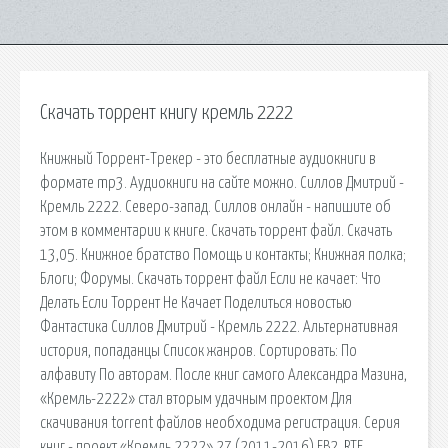
Скачать торрент книгу кремль 2222
Книжный Торрент-Трекер - это бесплатные аудиокниги в
формате mp3. Аудиокниги на сайте можно. Силлов Дмитрий -
Кремль 2222. Северо-запад. Силлов онлайн - напишите об
этом в комментарии к книге. Скачать торрент файл. Скачать
13,05. Книжное братство Помощь и контакты; Книжная полка;
Блоги; Форумы. Скачать торрент файл Если не качает: Что
Делать Если Торрент Не Качает Поделиться новостью
Фантастика Силлов Дмитрий - Кремль 2222. Альтернативная
история, попаданцы Список жанров. Сортировать: По
алфавиту По авторам. После книг самого Александра Мазина,
«Кремль-2222» стал вторым удачным проектом Для
скачивания torrent файлов необходима регистрация. Серия
книг - проект «Кремль 2222» 27 (2011-2016) FB2, RTF