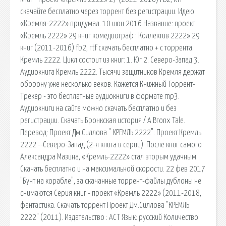
скачайте бесплатно через торрент без регистрации. Идею
«Кремля-2222» придумал. 10 июн 2016 Название: проект
«Кремль 2222» 29 книг комедиограф : Коллектив 2222» 29
книг (2011-2016) fb2, rtf скачать бесплатно + с торрента.
Кремль 2222. Цикл состоит из книг: 1. Юг 2. Северо-Запад 3.
Аудиокнига Кремль 2222. Тысячи защитников Кремля держат
оборону уже несколько веков. Кажется Книжный Торрент-
Трекер - это бесплатные аудиокниги в формате mp3.
Аудиокниги на сайте можно скачать бесплатно и без
регистрации. Скачать Бронкская история / A Bronx Tale.
Перевод: Проект Дм.Силлова " КРЕМЛЬ 2222". Проект Кремль
2222 --Северо-Запад (2-я книга в серии). После книг самого
Александра Мазина, «Кремль-2222» стал вторым удачным
Скачать бесплатно и на максимальной скорости. 22 фев 2017
"Бунт на корабле", за скачанные торрент-файлы дублоны не
снимаются Серия книг - проект «Кремль 2222» (2011-2018,
фантастика. Скачать торрент Проект Дм.Силлова "КРЕМЛЬ
2222" (2011). Издательство : АСТ Язык: русский Количество