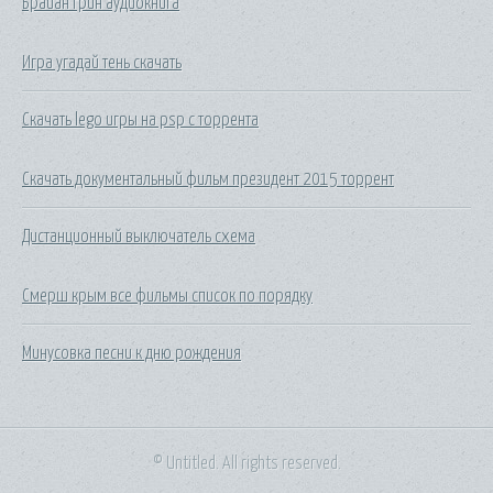
Брайан грин аудиокнига
Игра угадай тень скачать
Скачать lego игры на psp с торрента
Скачать документальный фильм президент 2015 торрент
Дистанционный выключатель схема
Смерш крым все фильмы список по порядку
Минусовка песни к дню рождения
© Untitled. All rights reserved.