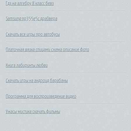
Гдз на алгебру 8 класс бевз
Samsung np355e5c драйвера
Скачать все игры про автобусы
Платочная вязка спицами схема описание фото
Книга лабиринты любви
Скачать игры на андроид барабаны
Программа для воспроизведение видео
Ужасы мистика скачать фильмы