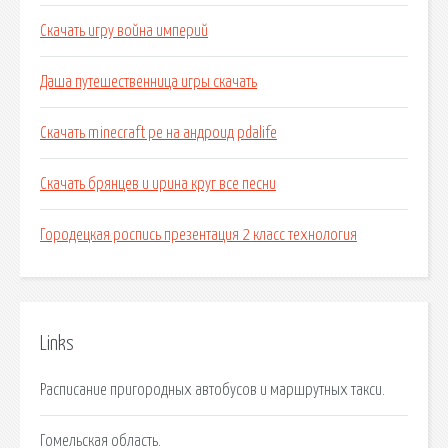
Скачать игру война империй
Даша путешественница игры скачать
Скачать minecraft pe на андроид pdalife
Скачать брянцев и ирина круг все песни
Городецкая роспись презентация 2 класс технология
Links
Расписание пригородных автобусов и маршрутных такси.
Гомельская область.