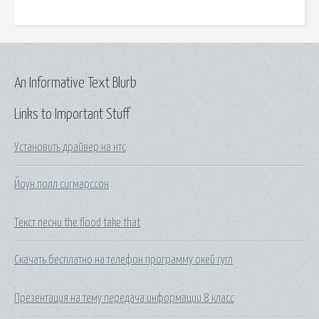
An Informative Text Blurb
Links to Important Stuff
Установить драйвер на нтс
Йоун полл сигмарссон
Текст песни the flood take that
Скачать бесплатно на телефон программу окей гугл
Презентация на тему передача информации 8 класс