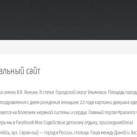
альный сайт
 имени В.И. Ленина. И статья: Городской округ Ульяновск. Площадь город
и поздравления с днем рождения женщине 22 года картинки девушка од
уются на болезнях нервной системы и сердца. Главный портал Красного 
рь мы в Facebook Моо Содействие детскому отдыху, присоединяйтесь!
кяйсь, эрз. Саран ош) — город в России, столица. Гоша между Диной и Зос