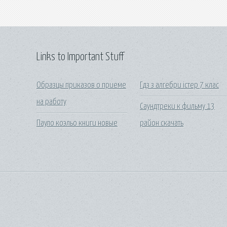
Links to Important Stuff
Образцы приказов о приеме
Гдз з алгебри істер 7 клас
на работу
Саундтреки к фильму 13
Пауло коэльо книги новые
район скачать