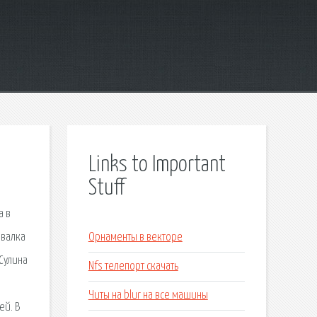
Links to Important
Stuff
а в
евалка
Орнаменты в векторе
Сулина
Nfs телепорт скачать
Читы на blur на все машины
ей. В