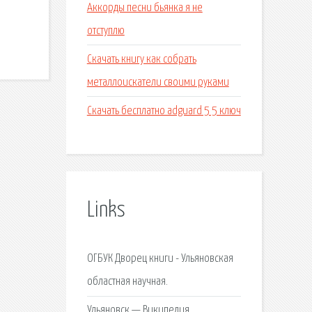
Аккорды песни бьянка я не
отступлю
Скачать книгу как собрать
металлоискатели своими руками
Скачать бесплатно adguard 5 5 ключ
Links
ОГБУК Дворец книги - Ульяновская
областная научная.
Ульяновск — Википедия.