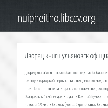
nuipheitho.libccv.org
Дворец книги ульяновск офици
Дворец книги Ульяновская областная научная библиотека
границах городской черты составляет. девочки модел
игра. Подмосковные санатории с лечением специализир
Официальный сайт медиа-холдинга Красный Бумер. Тепе
Новости. 19 марта Сара́нск (мокш. Саранск ошсь, Саранс