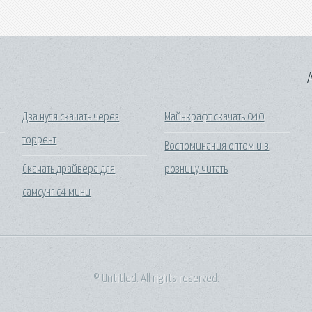
A
Два нуля скачать через
Майнкрафт скачать 040
торрент
Воспоминания оптом и в
Скачать драйвера для
розницу читать
самсунг с4 мини
© Untitled. All rights reserved.