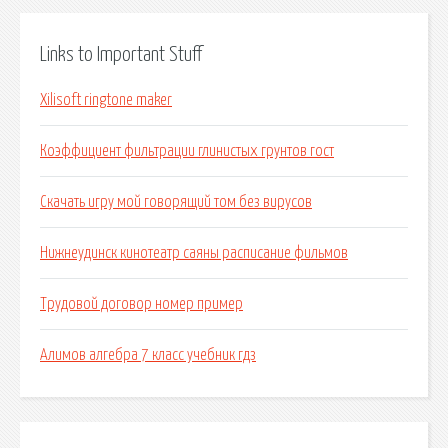
Links to Important Stuff
Xilisoft ringtone maker
Коэффициент фильтрации глинистых грунтов гост
Скачать игру мой говорящий том без вирусов
Нижнеудинск кинотеатр саяны расписание фильмов
Трудовой договор номер пример
Алимов алгебра 7 класс учебник гдз