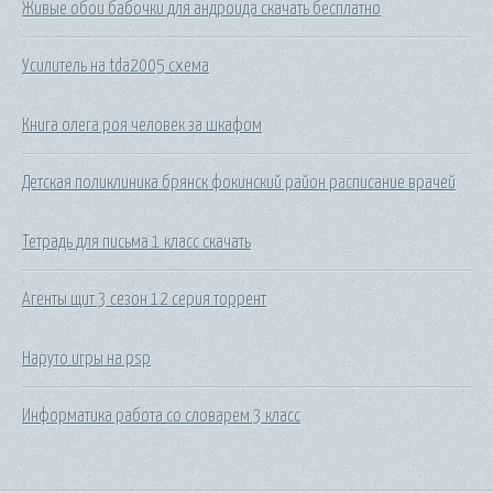
Живые обои бабочки для андроида скачать бесплатно
Усилитель на tda2005 схема
Книга олега роя человек за шкафом
Детская поликлиника брянск фокинский район расписание врачей
Тетрадь для письма 1 класс скачать
Агенты щит 3 сезон 12 серия торрент
Наруто игры на psp
Информатика работа со словарем 3 класс