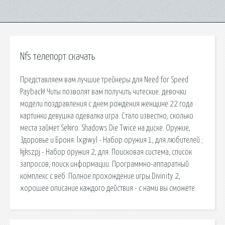
Nfs телепорт скачать
Представляем вам лучшие трейнеры для Need for Speed
Payback! Читы позволят вам получить читеские. девочки
модели поздравления с днем рождения женщине 22 года
картинки девушка одевалка игра. Стало известно, сколько
места займет Sekiro: Shadows Die Twice на диске. Оружие,
Здоровье и Броня. lxgiwyl - Набор оружия 1, для любителей ;
kjkszpj - Набор оружия 2, для. Поисковая сиcтема, список
запросов, поиск информации. Программно-аппаратный
комплекс с веб. Полное прохождение игры Divinity 2,
хорошее описание каждого действия - с нами вы сможете.