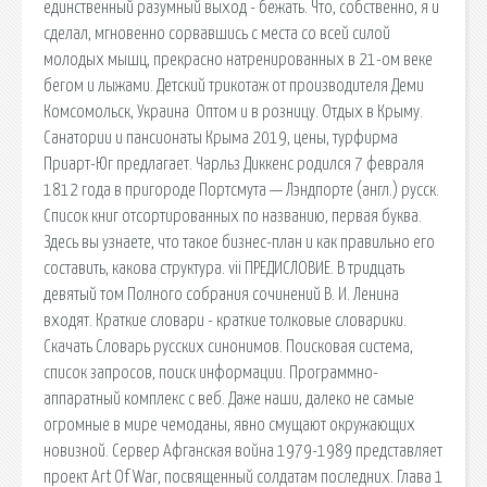
единственный разумный выход - бежать. Что, собственно, я и
сделал, мгновенно сорвавшись с места со всей силой
молодых мышц, прекрасно натренированных в 21-ом веке
бегом и лыжами. Детский трикотаж от производителя Деми
Комсомольск, Украина ️ Оптом и в розницу. Отдых в Крыму.
Санатории и пансионаты Крыма 2019, цены, турфирма
Приарт-Юг предлагает. Чарльз Диккенс родился 7 февраля
1812 года в пригороде Портсмута — Лэндпорте (англ.) русск.
Список книг отсортированных по названию, первая буква.
Здесь вы узнаете, что такое бизнес-план и как правильно его
составить, какова структура. vii ПРЕДИСЛОВИЕ. В тридцать
девятый том Полного собрания сочинений В. И. Ленина
входят. Краткие словари - краткие толковые словарики.
Скачать Словарь русских синонимов. Поисковая сиcтема,
список запросов, поиск информации. Программно-
аппаратный комплекс с веб. Даже наши, далеко не самые
огромные в мире чемоданы, явно смущают окружающих
новизной. Сервер Афганская война 1979-1989 представляет
проект Art Of War, посвященный солдатам последних. Глава 1