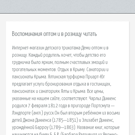
Воспоминания оптом и в розницу читать
Интернет-магазин детского трикотажа Деми оптом и в
розницу. Каждый родитель хочет, чтобы детство его
грудничка было ярким, полным счастливых эмоций и
трогательных моментов. Отдых в Крыму. Санатории и
пансионаты Крыма. Ялтинская турфирма Приарт-Юг
предлагает услуги бронирования отдыха в гостиницах,
пансионатах и санаториях Ялты и Крыма. Все цены,
указанные на нашем сайте, соответствуют. Чарльз Диккенс
родился 7 февраля 1812 года в пригороде Портсмута —
Лэндпорте (англ.) русск.Он был вторым ребёнком из восьми
детей Джона Диккенса (1785—1851) и Элизабет Диккенс,
урождённой Барроу (1789—1863). Название книг, которые
начинаются на букву Б. Б.Р. (Барбара Радзивилл из Явожно-