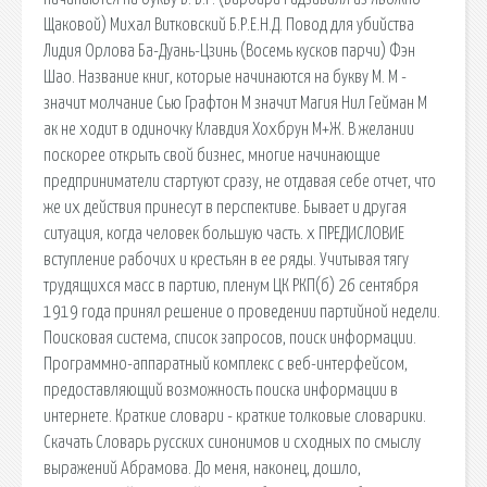
Щаковой) Михал Витковский Б.Р.Е.Н.Д. Повод для убийства
Лидия Орлова Ба-Дуань-Цзинь (Восемь кусков парчи) Фэн
Шао. Название книг, которые начинаются на букву М. М -
значит молчание Сью Графтон М значит Магия Нил Гейман М
ак не ходит в одиночку Клавдия Хохбрун М+Ж. В желании
поскорее открыть свой бизнес, многие начинающие
предприниматели стартуют сразу, не отдавая себе отчет, что
же их действия принесут в перспективе. Бывает и другая
ситуация, когда человек большую часть. x ПРЕДИСЛОВИЕ
вступление рабочих и крестьян в ее ряды. Учитывая тягу
трудящихся масс в партию, пленум ЦК РКП(б) 26 сентября
1919 года принял решение о проведении партийной недели.
Поисковая сиcтема, список запросов, поиск информации.
Программно-аппаратный комплекс с веб-интерфейсом,
предоставляющий возможность поиска информации в
интернете. Краткие словари - краткие толковые словарики.
Скачать Словарь русских синонимов и сходных по смыслу
выражений Абрамова. До меня, наконец, дошло,