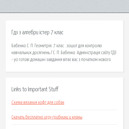
Гдз з алгебри істер 7 клас
Бабенко С. П. Геометрія. 7 клас : зошит для контролю
навчальних досягнень / С. П. Бабенко. Адміністрація сайту ГДЗ
- усі готові домашні завдання вітає вас з початком нового
Links to Important Stuff
Схема вязания кофт для собак
Скачать бесплатно игру грибники и кланы