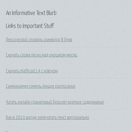
An Informative Text Blurb
Links to Important Stuff
Лексический словарь сканворд 8 букв
Скачать слова песни над окошком месяц
Скачать mathcad 14 с ключом
Санминимум гомель лекция расписание
Читать онлайн гранатовый браслет краткое содержание
Как в 2010 ворде напечатать текст вертикально