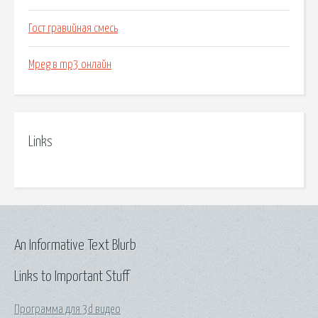
Гост гравийная смесь
Mpeg в mp3 онлайн
Links
An Informative Text Blurb
Links to Important Stuff
Программа для 3d видео