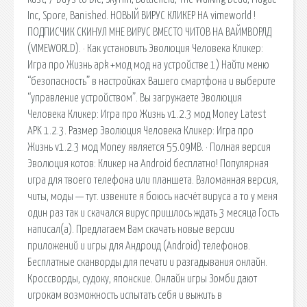
Inc, Spore, Banished. НОВЫЙ ВИРУС КЛИКЕР НА vimeworld !
ПОДПИСЧИК СКИНУЛ МНЕ ВИРУС ВМЕСТО ЧИТОВ НА ВАЙМВОРЛД
(VIMEWORLD). · Как установить Эволюция Человека Кликер:
Игра про Жизнь apk +мод мод на устройстве 1) Найти меню
“безопасность” в настройках Вашего смартфона и выберите
“управление устройством”. Вы загружаете Эволюция
Человека Кликер: Игра про Жизнь v1.2.3 мод Money Latest
APK 1.2.3. Размер Эволюция Человека Кликер: Игра про
Жизнь v1.2.3 мод Money является 55.09MB. · Полная версия
Эволюция котов: Кликер на Android бесплатно! Популярная
игра для твоего телефона или планшета. Взломанная версия,
читы, моды — тут. извените я боюсь насчёт вируса а то у меня
один раз так и скачался вирус пришлось ждать 3 месяца Гость
написал(а). Предлагаем Вам скачать новые версии
приложений и игры для Андроид (Android) телефонов.
Бесплатные сканворды для печати и разгадывания онлайн.
Кроссворды, судоку, японские. Онлайн игры Зомби дают
игрокам возможность испытать себя и выжить в