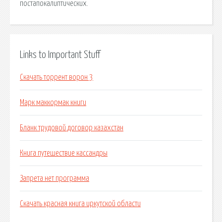
постапокалиптических.
Links to Important Stuff
Скачать торрент ворон 3
Марк маккормак книги
Бланк трудовой договор казахстан
Книга путешествие кассандры
Запрета нет программа
Скачать красная книга иркутской области