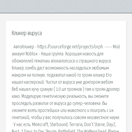
Кликер вируса
· АвтоКликер - https://sourceforge.net/projects/orph. ----- Мой
аккаунт Roblox - ‍‍‍Наша группа. Хорошая новость для
обожателей тематики апокалипсиса и страшного вируса.
Кликер зомби даст возможность насладиться любимым
жанром на полную. подхватил какой то троян кликер Его
нашел касперский. Чистил от вируса уже доктором вебом.
Веб нашел кучу сраную ( 10 шт троянов ) там и троян дропер
како. Модулирую генетическую реальность, вы сможете
проследить развитие от вируса до супер-человека. Вы
сможете взять простейших или животного и поиграть с их
генетикой, чтобы у вас получилось совсем неизвестное науке.
· У нас есть: Minecraft, Starbound, Terraria, Don't Starve, DayZ,
Rust, 7 Days to Die, Skyrim, Battlefield, The Walking Dead, Plague