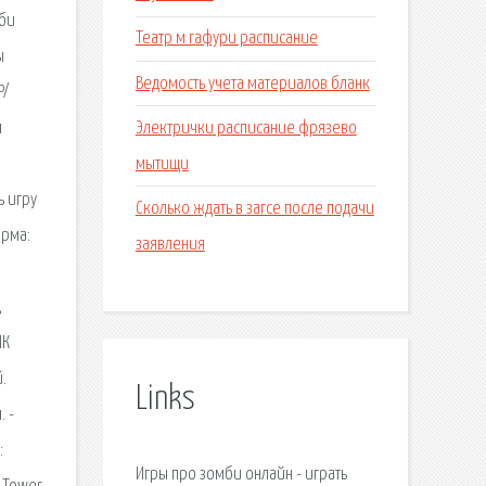
мби
Театр м гафури расписание
ы
Ведомость учета материалов бланк
P/
Электрички расписание фрязево
я
мытищи
ь игру
Сколько ждать в загсе после подачи
орма:
заявления
,
ИК
.
Links
. -
:
Игры про зомби онлайн - играть