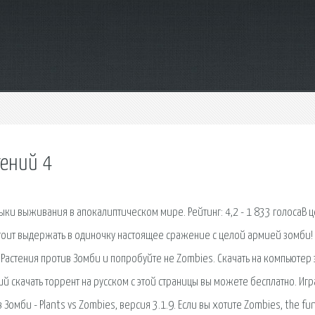
тений 4
ки выживания в апокалиптическом мире. Рейтинг: 4,2 - 1 833 голосаВ 
тоит выдержать в одиночку настоящее сражение с целой армией зомби!
Растения против Зомби и попробуйте не Zombies. Скачать на компьютер 
ий скачать торрент на русском с этой страницы вы можете бесплатно. Игр
 Зомби - Plants vs Zombies, версия 3.1.9. Если вы хотите Zombies, the f