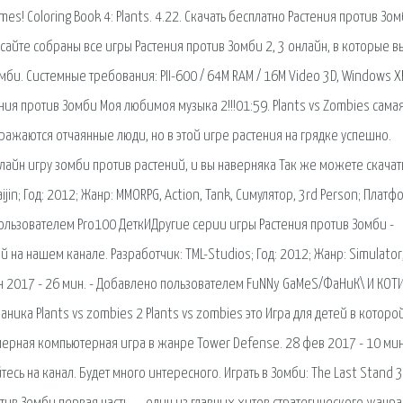
imes! Coloring Book 4: Plants. 4.22. Скачать бесплатно Растения против Зо
м сайте собраны все игры Растения против Зомби 2, 3 онлайн, в которые в
мби. Системные требования: PII-600 / 64M RAM / 16M Video 3D, Windows X
тения против Зомби Моя любимоя музыка 2!!!01:59. Plants vs Zombies сама
сражаются отчаянные люди, но в этой игре растения на грядке успешно.
нлайн игру зомби против растений, и вы наверняка Так же можете скачат
ijin; Год: 2012; Жанр: MMORPG, Action, Tank, Симулятор, 3rd Person; Платф
о пользователем Pro100 ДеткИДругие серии игры Растения против Зомби -
й на нашем канале. Разработчик: TML-Studios; Год: 2012; Жанр: Simulator
 сен 2017 - 26 мин. - Добавлено пользователем FuNNy GaMeS/ФаНиК\ И КОТ
ика Plants vs zombies 2 Plants vs zombies это Игра для детей в которой
хмерная компьютерная игра в жанре Tower Defense. 28 фев 2017 - 10 мин
ь на канал. Будет много интересного. Играть в Зомби: The Last Stand 3