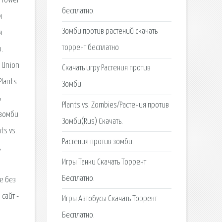
 Tower
бесплатно.
м
Зомби против растений скачать
я
торрент бесплатно
.
 Union
Скачать игру Растения против
Plants
Зомби.
ь
Plants vs. Zombies/Растения против
 зомби
Зомби(Rus) Скачать.
ts vs.
Растения против зомби.
,
Игры Танки Скачать Торрент
Бесплатно.
e без
сайт -
Игры Автобусы Скачать Торрент
Бесплатно.