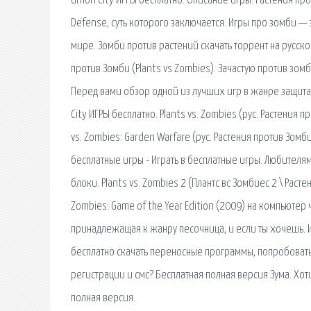
Union City ИГРЫ бесплатно. Описание игры: Растения пр
Defense, суть которого заключается. Игры про зомби 
мире. Зомби против растений скачать торрент на русско
против Зомби (Plants vs Zombies). Зачастую против зом
Перед вами обзор одной из лучших игр в жанре защита 
City ИГРЫ бесплатно. Plants vs. Zombies (рус. Растени
vs. Zombies: Garden Warfare (рус. Растения против Зом
бесплатные игры - Играть в бесплатные игры. Любителя
блоки. Plants vs. Zombies 2 (Плантс вс Зомбиес 2 \ Раст
Zombies: Game of the Year Edition (2009) на компьютер 
принадлежащая к жанру песочница, и если ты хочешь. И
бесплатно скачать переносные программы, попробовать 
регистрации и смс? Бесплатная полная версия Зума. Хот
полная версия.