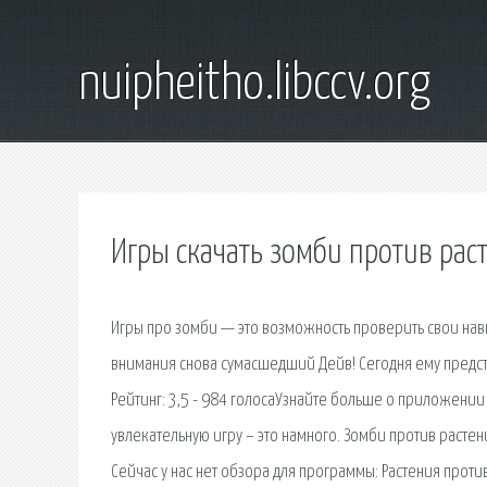
nuipheitho.libccv.org
Игры скачать зомби против рас
Игры про зомби — это возможность проверить свои навы
внимания снова сумасшедший Дейв! Сегодня ему предс
Рейтинг: 3,5 - 984 голосаУзнайте больше о приложении 
увлекательную игру – это намного. Зомби против растен
Сейчас у нас нет обзора для программы: Растения против