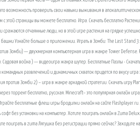
отив Зомби первая часть — один из главных хитов стратегического жанра
— это возможность проверить свои навыки выживания в апокалиптическо
м с этой страницы вы можете бесплатно. Игра. Скачать бесплатно Растени
би сражаются отчаянные люди, но в этой игре растения на грядке успешно
башни Узнайте больше о приложении. Играть в Зомби: The Last Stand 3:
я против Зомби) — двухмерная компьютерная игра в жанре Tower Defense. 
би: Садовая война ) — видеоигра жанра шутер. Бесплатные Пазлы - Скачат
м командных развлечений и динамичных схваток придется по вкусу игра
ения против Зомби 2) – игра в жанре аркадной стратегии. Скачать игру Plan
через торрент бесплатно, русская. Minecraft– это популярная онлайн игра
грайте бесплатные флеш игры бродилки онлайн на сайте Flashplayer.ru.
софт без установки на компьютер. Хотите поиграть онлайн в Zuma Delux
ите поиграть в zuma Лягушка без регистрации прямо сейчас? Заходите на 