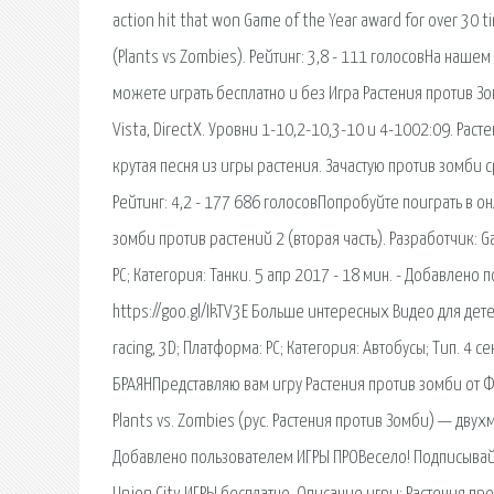
action hit that won Game of the Year award for over 30 t
(Plants vs Zombies). Рейтинг: 3,8 - 111 голосовНа наше
можете играть бесплатно и без Игра Растения против Зо
Vista, DirectX. Уровни 1-10,2-10,3-10 и 4-1002:09. Рас
крутая песня из игры растения. Зачастую против зомби 
Рейтинг: 4,2 - 177 686 голосовПопробуйте поиграть в о
зомби против растений 2 (вторая часть). Разработчик: Ga
PC; Категория: Танки. 5 апр 2017 - 18 мин. - Добавлен
https://goo.gl/IkTV3E Больше интересных Видео для дете
racing, 3D; Платформа: PC; Категория: Автобусы; Тип. 4
БРАЯНПредставляю вам игру Растения против зомби от Фан
Plants vs. Zombies (рус. Растения против Зомби) — дву
Добавлено пользователем ИГРЫ ПРОВесело! Подписывайтес