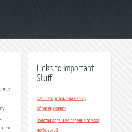
Links to Important
Stuff
центре
Написать резюме на работу
эту
образец скачать
а.
Золотая орда и ее падение греков
un-dead
якубовский