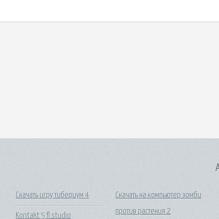
A
Скачать игру тибериум 4
Скачать на компьютер зомби
против растения 2
Kontakt 5 fl studio