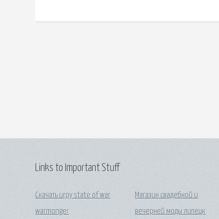
Links to Important Stuff
Скачать игру state of war
Магазин свадебной и
warmonger
вечерней моды липецк