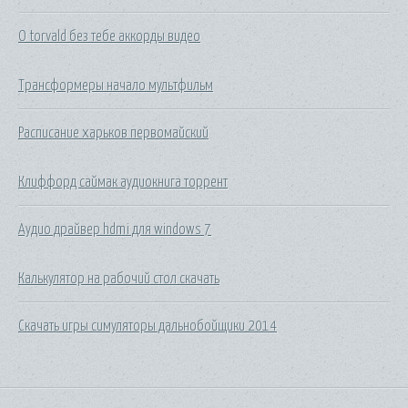
O torvald без тебе аккорды видео
Трансформеры начало мультфильм
Расписание харьков первомайский
Клиффорд саймак аудиокнига торрент
Аудио драйвер hdmi для windows 7
Калькулятор на рабочий стол скачать
Скачать игры симуляторы дальнобойщики 2014