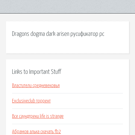
Dragons dogma dark arisen русификатор pc
Links to Important Stuff
Властители средневековья
Exclusiveclub торрент
Все саундтреки life is strange
Абрамов алька скачать fb2