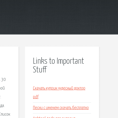
Links to Important
Stuff
. 30
вой
Скачать куприн чудесный доктор
.
pdf
да.
Песни с именем скачать бесплатно
 Список