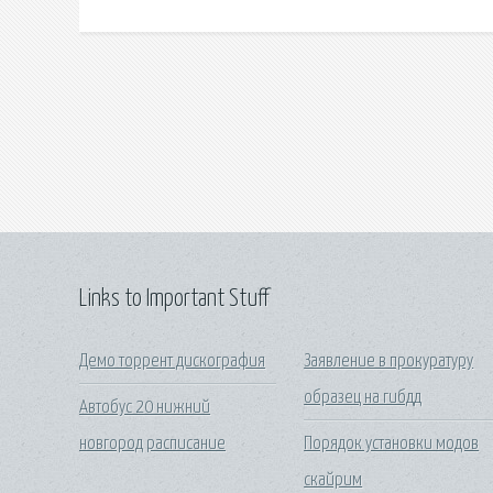
Links to Important Stuff
Демо торрент дискография
Заявление в прокуратуру
образец на гибдд
Автобус 20 нижний
новгород расписание
Порядок установки модов
скайрим