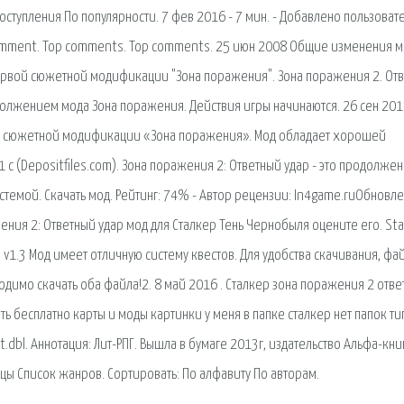
оступления По популярности. 7 фев 2016 - 7 мин. - Добавлено пользоват
ic comment. Top comments. Top comments. 25 июн 2008 Общие изменения м
первой сюжетной модификации "Зона поражения". Зона поражения 2. От
родолжением мода Зона поражения. Действия игры начинаются. 26 сен 201
ой сюжетной модификации «Зона поражения». Мод обладает хорошей
1 с (Depositfiles.com). Зона поражения 2: Ответный удар - это продолже
емой. Скачать мод. Рейтинг: 74% - Автор рецензии: In4game.ruОбновл
ния 2: Ответный удар мод для Сталкер Тень Чернобыля оцените его. Sta
 v1.3 Мод имеет отличную систему квестов. Для удобства скачивания, фа
ходимо скачать оба файла!2. 8 май 2016 . Сталкер зона поражения 2 отв
ать бесплатно карты и моды картинки у меня в папке сталкер нет папок ти
t.dbl. Аннотация: Лит-РПГ. Вышла в бумаге 2013г, издательство Альфа-книг
нцы Список жанров. Сортировать: По алфавиту По авторам.