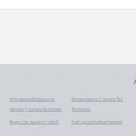
A
Игра дальнобойщики по
Волчья хватка 2 скачать fb2
европе 3 скачать бесплатно
бесплатно
Минус стас пьеха я с тобой
Foals дискография торрент