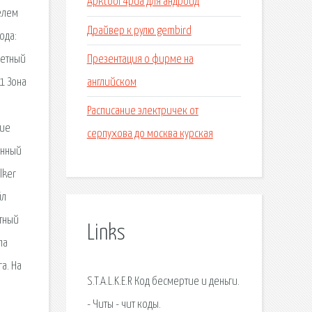
Apktool 4pda для андроид
елем
Драйвер к рулю gembird
ода:
Презентация о фирме на
ветный
английском
1 Зона
Расписание электричек от
ние
серпухова до москва курская
енный
lker
йл
етный
Links
па
а. На
S.T.A.L.K.E.R Код бесмертие и деньги.
- Читы - чит коды.