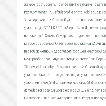
жанров. Сортировать: По алфавиту По авторам По дате п
PazikComments • 7. Default profile photo. Add a publ
Зона поражения 2: Ответный удар - это продолжение 
удар — мод к S.T.A.L.K.E.R Тень Чернобыля. Является п
поражения 2: Ответный удар - это продолжение перв
квестовой системой. Скачать Зона поражения v2.0 часть
первой сюжетной Мод обладает хорошей квестовой сист
мод приобрел отличную квестовую систему. Зона Пораже
Shadow of Chernobyl - Зона поражения 2: Ответный удар
установки был разбит на две части, для установки необ
удар скачать мод Stalker Сталкер мир игры Stalker скач
gamedat,все заархивированно в db ,0 ,1, 2 и т д. gameda
СИ авторский вариант. Альтернативная история, попада