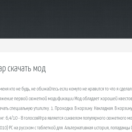
р скачать мод
ит меня кто не будь, не обижайтесь если комуто не нравится то что я сделал
одолжение первой сюжетной модификации Мод обладает хорошей квесто
чать специальную утилитку. 1. Проходка. В корзину. Накладная. В корзину
нг: 6,4/10 - 8 голосовИгра является сиквелом популярного сюжетного мо
(2010) PC на русском с таблеткой для. Альтернативная история, попаданцы