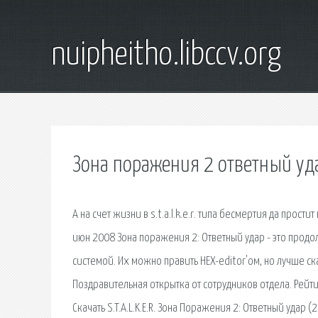
nuipheitho.libccv.org
Зона поражения 2 ответный уда
А на счет жизни в s.t.a.l.k.e.r. типа бесмертия да прост
июн 2008 Зона поражения 2: Ответный удар - это пр
системой. Их можно править HEX-editor'ом, но лучше ска
Поздравительная открытка от сотрудников отдела. Рейти
Скачать S.T.A.L.K.E.R. Зона Поражения 2: Ответный удар 