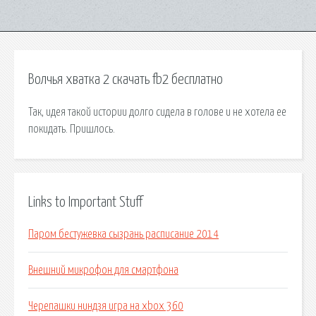
Волчья хватка 2 скачать fb2 бесплатно
Так, идея такой истории долго сидела в голове и не хотела ее
покидать. Пришлось.
Links to Important Stuff
Паром бестужевка сызрань расписание 2014
Внешний микрофон для смартфона
Черепашки ниндзя игра на xbox 360