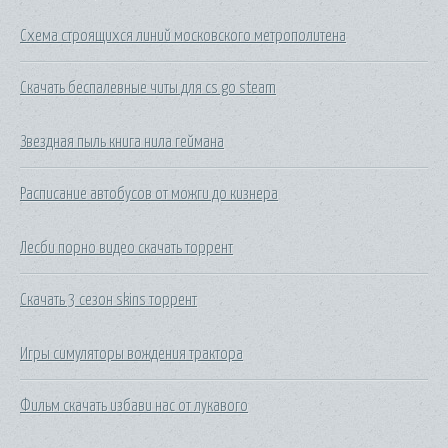
Схема строящихся линий московского метрополитена
Скачать беспалевные читы для cs go steam
Звездная пыль книга нила геймана
Расписание автобусов от можги до кизнера
Лесби порно видео скачать торрент
Скачать 3 сезон skins торрент
Игры симуляторы вождения трактора
Фильм скачать избави нас от лукавого