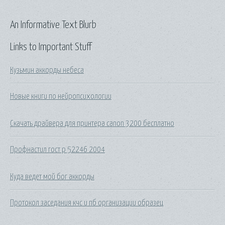
An Informative Text Blurb
Links to Important Stuff
Кузьмин аккорды небеса
Новые книги по нейропсихологии
Скачать драйвера для принтера canon 3200 бесплатно
Профнастил гост р 52246 2004
Куда ведет мой бог аккорды
Протокол заседания кчс и пб организации образец