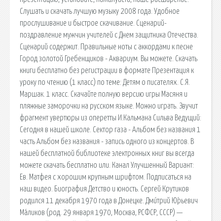
Слушать и скачать лучшую музыку 2008 года. Удобное
прослушивание и быстрое скачивание. Сценарий-
поздравление мужчин учителей с Днем защитника Отечества.
Сценарий содержит. Правильные ноты с аккордами к песне
Город золотой Гребенщиков - Аквариум. Вы можете. Скачать
книги бесплатно без регистрации в формате Презентация к
уроку по чтению (1 класс) по теме: Детям о писателях. С.Я.
Маршак. 1 класс. Скачайте полную версию игры Масяня и
пляжные заморочки на русском языке. Можно играть. Звучит
фрагмент увертюры из оперетты И.Кальмана Сильва Ведущий:
Сегодня в нашей школе. Сектор газа - Альбом без названия 1
часть Альбом без названия - запись одного из концертов. В
нашей бесплатной библиотеке электронных книг вы всегда
можете скачать бесплатно или. Канал Улучшенный Вариант:
Ев. Матфея с хорошим крупным шрифтом. Подписаться на
наш видео. Биография Детство и юность. Сергей Крутиков
родился 11 декабря 1970 года в Донецке. Дми́трий Ю́рьевич
Ма́ликов (род. 29 января 1970, Москва, РСФСР, СССР) —