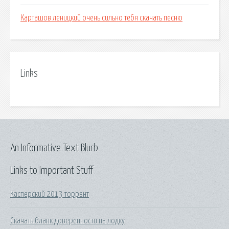
Карташов леницкий очень сильно тебя скачать песню
Links
An Informative Text Blurb
Links to Important Stuff
Касперский 2013 торрент
Скачать бланк доверенности на лодку