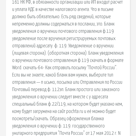
161 НК РФ, в обязанности организации или ИП входит расчет
и уплата НДС в качестве налогового агента. Что в письме
должно быть обязательно. Есть ряд сведений, которые
непременно должны содержаться в послании, это. Бланк
уведомления о вручении почтового отправления ф.119
уведомление после вручения регистрируемых почтовых
отправлений адресату. ф. 119. Уведомление о вручении.
(лицевая сторона). (оборотная сторона). Бланк уведомления
о вручении почтового отправления ф 119 скачать в формате
Word. скачать-64- Как отправить посылку “Почтой России”.
Если вы не знаете, какой бланк вам нужен, выберите тип
отправления — п исьмо, посылка или Отправления по России
Почтовый перевод ф. 112эп. Бланк простого или заказного
уведомления о вручении следует вместе с у адресата
специальный бланк ф.22/119, на котором будет указано кем,
кому будет загружена на сайт pochta.ru и её можно будет
посмотреть/скачать. Образец оформления бланка
уведомления о вручении ф. 119. государственного
унитарного предприятия "Почта России" от 17 мая 2012 г. N