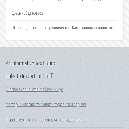
Здесь найдется все.
Образец письма о сотрудничестве. Как правильно написать.
An Informative Text Blurb
Links to Important Stuff
Sunrise avenue little bit love минус
Мастер и маргарита скачать торрентом сериал
Г снегирев про пингвинов краткое содержание