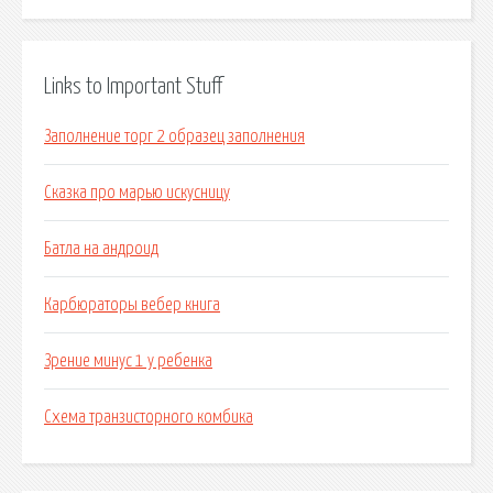
Links to Important Stuff
Заполнение торг 2 образец заполнения
Сказка про марью искусницу
Батла на андроид
Карбюраторы вебер книга
Зрение минус 1 у ребенка
Схема транзисторного комбика