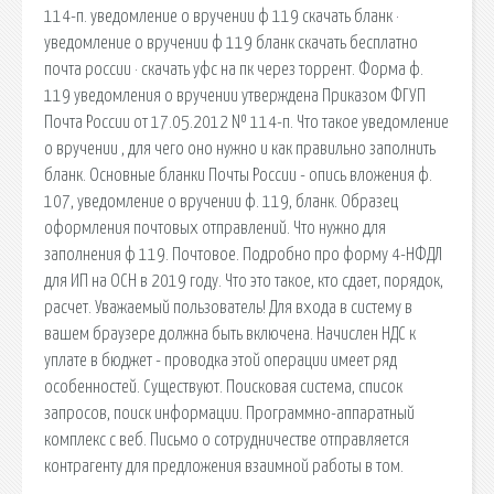
114-п. уведомление о вручении ф 119 скачать бланк ·
уведомление о вручении ф 119 бланк скачать бесплатно
почта россии · скачать уфс на пк через торрент. Форма ф.
119 уведомления о вручении утверждена Приказом ФГУП
Почта России от 17.05.2012 № 114-п. Что такое уведомление
о вручении , для чего оно нужно и как правильно заполнить
бланк. Основные бланки Почты России - опись вложения ф.
107, уведомление о вручении ф. 119, бланк. Образец
оформления почтовых отправлений. Что нужно для
заполнения ф 119. Почтовое. Подробно про форму 4-НФДЛ
для ИП на ОСН в 2019 году. Что это такое, кто сдает, порядок,
расчет. Уважаемый пользователь! Для входа в систему в
вашем браузере должна быть включена. Начислен НДС к
уплате в бюджет - проводка этой операции имеет ряд
особенностей. Существуют. Поисковая сиcтема, список
запросов, поиск информации. Программно-аппаратный
комплекс с веб. Письмо о сотрудничестве отправляется
контрагенту для предложения взаимной работы в том.