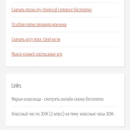
Скачать песни my chemical romance бесплатно
Особая папка леонида млечина
Скачать игру max steel на пк
Минск хоккей расписание игр
Links
Марья-искусница - смотреть онлайн сказку бесплатно.
Классный час по ЗОЖ (2 класс) на тему: классные часы ЗОЖ.