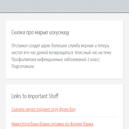
Сказка про марью искусницу
Отслужил солдат царю-батюшке службу верную и теперь
настал его час домой возвращаться. Классный час на тему:
Профилактика инфекционных заболеваний 2 класс.
Подготовила.
Links to Important Stuff
Скачать через торрент игру френ боу
Инвестторгбанк бланк справки по форме банка