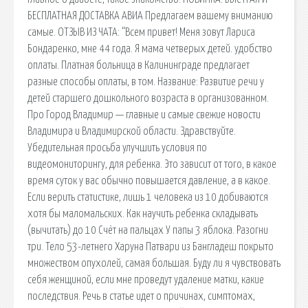
БЕСПЛАТНАЯ ДОСТАВКА АВИА Предлагаем вашему вниманию
самые. ОТЗЫВ ИЗ ЧАТА: “Всем привет! Меня зовут Лариса
Бондаренко, мне 44 года. Я мама четверых детей. удобство
оплаты. Платная больница в Калининграде предлагает
разные способы оплаты, в том. Название: Развитие речи у
детей старшего дошкольного возраста в организованном.
Про Город Владимир — главные и самые свежие новости
Владимира и Владимирской области. Здравствуйте.
Убедительная просьба улучшить условия по
видеомониторингу, для ребенка. Это зависит от того, в какое
время суток у вас обычно повышается давление, а в какое.
Если верить статистике, лишь 1 человека из 10 добиваются
хотя бы маломальских. Как научить ребенка складывать
(вычитать) до 10 Счёт на пальцах У папы 3 яблока. Разогни
три. Тело 53-летнего Харуна Патвари из Бангладеш покрыто
множеством опухолей, самая большая. Буду ли я чувствовать
себя женщиной, если мне проведут удаление матки, какие
последствия. Речь в статье идет о причинах, симптомах,