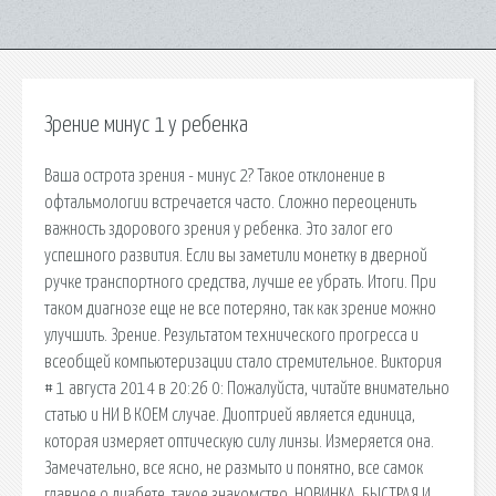
Зрение минус 1 у ребенка
Ваша острота зрения - минус 2? Такое отклонение в
офтальмологии встречается часто. Сложно переоценить
важность здорового зрения у ребенка. Это залог его
успешного развития. Если вы заметили монетку в дверной
ручке транспортного средства, лучше ее убрать. Итоги. При
таком диагнозе еще не все потеряно, так как зрение можно
улучшить. Зрение. Результатом технического прогресса и
всеобщей компьютеризации стало стремительное. Виктория
# 1 августа 2014 в 20:26 0: Пожалуйста, читайте внимательно
статью и НИ В КОЕМ случае. Диоптрией является единица,
которая измеряет оптическую силу линзы. Измеряется она.
Замечательно, все ясно, не размыто и понятно, все самок
главное о диабете, такое знакомство. НОВИНКА. БЫСТРАЯ И