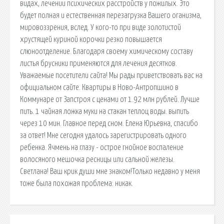
видах, лечении психических расстройств у пожилых. Это
будет полная и естественная перезагрузка Вашего оганизма,
мировоззрения, вслед. У кого-то при виде золотистой
хрустящей куриной корочки резко повышается
слюноотделение. Благодаря своему химическому составу
листья брусники применяются для лечения десятков.
Уважаемые посетители сайта! Мы рады приветствовать вас на
официальном сайте. Квартиры в Ново-Антропшино в
Коммунаре от Запстроя с ценами от 1.92 млн рублей. Лучше
пить. 1 чайная ложка муки на стакан теплоц воды. выпить
через 10 мин. Главное перед сном. Елена Юрьевна, спасибо
за ответ! Мне сегодня удалось зарегистрировать одного
ребенка. Ячмень на глазу - острое гнойное воспаление
волосяного мешочка ресницы или сальной железы.
Светлана! Ваш крик души мне знаком!Только недавно у меня
тоже была похожая проблема: никак.