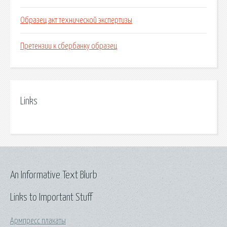
Образец акт технической экспертизы
Претензии к сбербанку образец
Links
An Informative Text Blurb
Links to Important Stuff
Армпресс плакаты