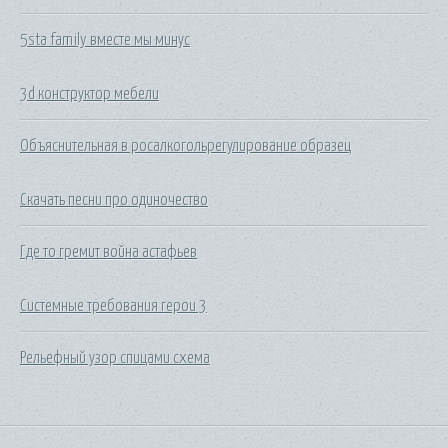
5sta family вместе мы минус
3d конструктор мебели
Объяснительная в росалкогольрегулирование образец
Скачать песни про одиночество
Где то гремит война астафьев
Системные требования герои 3
Рельефный узор спицами схема