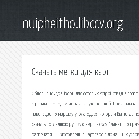
nuipheitho.libccv.org
Скачать метки для карт
Обновились драйверы для сетевых устройств Qualcomm/A
странам и городам мира для путешествий. Прокладывайт
навигации по маршруту, благодаря которым Вы нигде не
скачать последнюю русскую версию sas.Планета по прям
распечатки и изготовлению карт таро в домашних услов