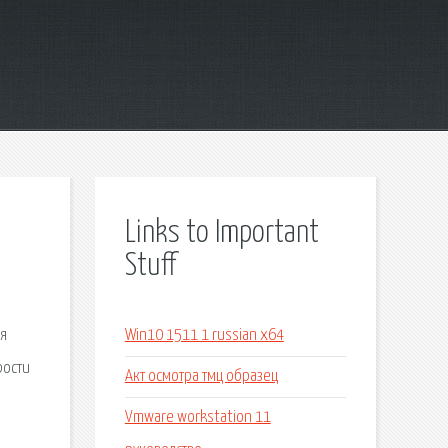
Links to Important
Stuff
ля
Win10 1511 1 russian x64
рости
Акт осмотра тмц образец
Vmware workstation 11