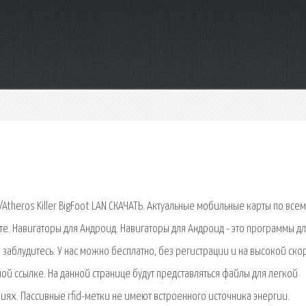
theros Killer BigFoot LAN СКАЧАТЬ. Актуальные мобильные карты по всем
е. Навигаторы для Андроид. Навигаторы для Андроид - это программы д
 заблудитесь. У нас можно бесплатно, без регистрации и на высокой ско
ой ссылке. На данной странице будут представляться файлы для легкой
иях. Пассивные rfid-метки не имеют встроенного источника энергии.