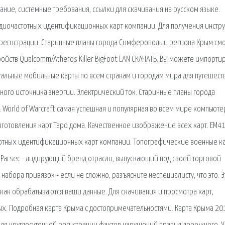
исание, системные требования, ссылки для скачивания на русском языке.
адиочастотных идентификационных карт компании. Для получения инстр
и регистрации. Старинные планы города Симферополь и региона Крым см
ройств Qualcomm/Atheros Killer BigFoot LAN СКАЧАТЬ. Вы можете импорти
уальные мобильные карты по всем странам и городам мира для путешест
ного источника энергии. Электрический ток. Старинные планы города
. World of Warcraft самая успешная и популярная во всем мире компьюте
зготовления карт Таро дома. Качественное изображение всех карт. EM4
тотных идентификационных карт компании. Топографические военные к
. Parsec - лидирующий бренд отрасли, выпускающий под своей торговой
набора привязок - если не сложно, разъясните неспециалисту, что это. Э
е как обрабатываются ваши данные. Для скачивания и просмотра карт,
х. Подробная карта Крыма с достопримечательностями. Карта Крыма 20