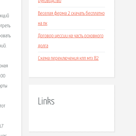
руководство
Веселая ферма 2 скачать бесплатно
укций
на пк
oтреть
Договор цессии на часть основного
ровать
долга
вий.
Схема переключения кпп мтз 82
рная
100
арты
Links
тот
17