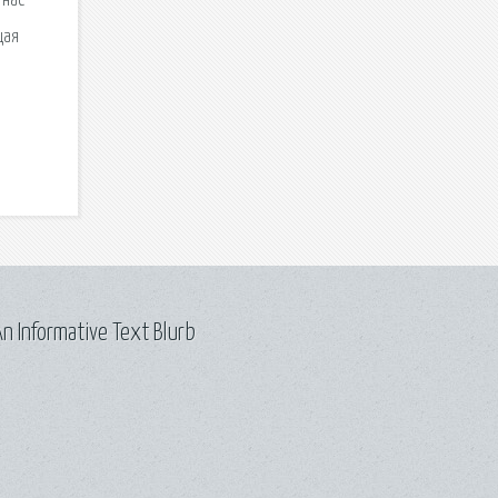
 нас
щая
.
n Informative Text Blurb