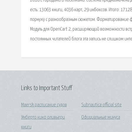
2018 с городами и поселками. Система предназначена 
есть: 13063 книги, 4036 карт, 29 инбоксов. Итого: 171
порнуху с разнообразным сюжетом. Форматирование фл
Модуль для OpenCart 2, расширяющий возможности встр
постоянных читателей блога эта запись не слишком инт
Links to Important Stuff
Maersk расписание судов
Subnautica official site
Умберто кико оливьери
Официальные минуса
книги