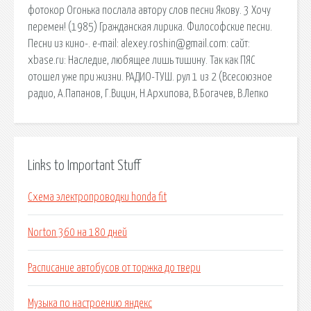
фотокор Огонька послала автору слов песни Якову. 3 Хочу
перемен! (1985) Гражданская лирика. Философские песни.
Песни из кино-. e-mail: alexey.roshin@gmail.com: сайт:
xbase.ru: Наследие, любящее лишь тишину. Так как ПЯС
отошел уже при жизни. РАДИО-ТУШ. рул 1 из 2 (Всесоюзное
радио, А.Папанов, Г.Вицин, Н.Архипова, В.Богачев, В.Лепко
Links to Important Stuff
Схема электропроводки honda fit
Norton 360 на 180 дней
Расписание автобусов от торжка до твери
Музыка по настроению яндекс