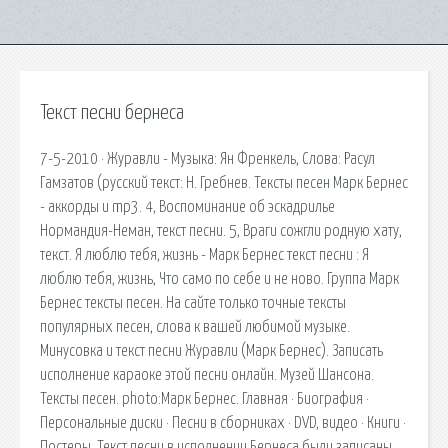
Текст песни бернеса
7-5-2010 · Журавли - Музыка: Ян Френкель, Слова: Расул
Гамзатов (русский текст: Н. Гребнев. Тексты песен Марк Бернес
- аккорды и mp3. 4, Воспоминание об эскадрилье
Нормандия-Неман, текст песни. 5, Враги сожгли родную хату,
текст. Я люблю тебя, жизнь - Марк Бернес текст песни : Я
люблю тебя, жизнь, Что само по себе и не ново. Группа Марк
Бернес тексты песен. На сайте только точные тексты
популярных песен, слова к вашей любимой музыке.
Минусовка и текст песни Журавли (Марк Бернес). Записать
исполнение караоке этой песни онлайн. Музей Шансона.
Тексты песен. photo:Марк Бернес. Главная · Биография ·
Персональные диски · Песни в сборниках · DVD, видео · Книги ·
Постеры. Текст песни в исполнении Бернеса были записаны