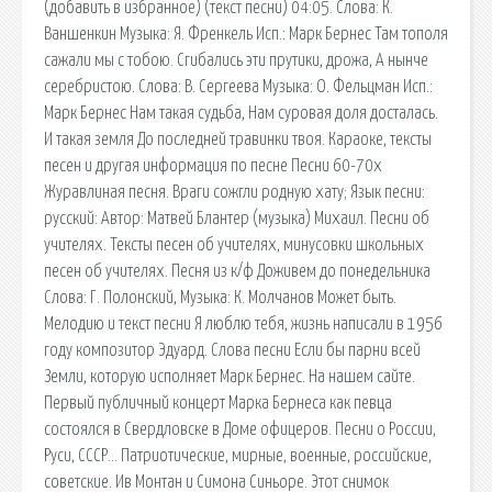
(добавить в избранное) (текст песни) 04:05. Слова: К.
Ваншенкин Музыка: Я. Френкель Исп.: Марк Бернес Там тополя
сажали мы с тобою. Сгибались эти прутики, дрожа, А нынче
серебристою. Слова: В. Сергеева Музыка: О. Фельцман Исп.:
Марк Бернес Нам такая судьба, Нам суровая доля досталась.
И такая земля До последней травинки твоя. Караоке, тексты
песен и другая информация по песне Песни 60-70х
Журавлиная песня. Враги сожгли родную хату; Язык песни:
русский: Автор: Матвей Блантер (музыка) Михаил. Песни об
учителях. Тексты песен об учителях, минусовки школьных
песен об учителях. Песня из к/ф Доживем до понедельника
Слова: Г. Полонский, Музыка: К. Молчанов Может быть.
Мелодию и текст песни Я люблю тебя, жизнь написали в 1956
году композитор Эдуард. Слова песни Если бы парни всей
Земли, которую исполняет Марк Бернес. На нашем сайте.
Первый публичный концерт Марка Бернеса как певца
состоялся в Свердловске в Доме офицеров. Песни о России,
Руси, СССР… Патриотические, мирные, военные, российские,
советские. Ив Монтан и Симона Синьоре. Этот снимок