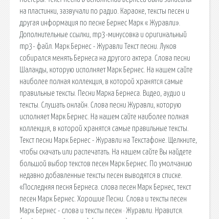
на пластинки, зазвучали по радио. Караоке, тексты песен и
другая информация по песне Бернес Марк « Журавли».
Дополнительные ссылки, mp3-минусовка и оригинальный
mp3- файл. Марк Бернес - Журавли Текст песни. Луков
собирался менять Бернеса на другого актера. Слова песни
Шаланды, которую исполняет Марк Бернес. На нашем сайте
наиболее полная коллекция, в которой хранятся самые
правильные тексты. Песни Марка Бернеса. Видео, аудио и
тексты. Слушать онлайн. Слова песни Журавли, которую
исполняет Марк Бернес. На нашем сайте наиболее полная
коллекция, в которой хранятся самые правильные тексты.
Текст песни Марк Бернес - Журавли на Текстафоне. Щелкните,
чтобы скачать или распечатать. На нашем сайте Вы найдете
большой выбор текстов песен Марк Бернес. По умолчанию
недавно добавленные тексты песен выводятся в списке.
«Последняя песня Бернеса. слова песен Марк Бернес, текст
песен Марк Бернес. Хорошие Песни. Слова и тексты песен
Марк Бернес - слова и тексты песен · Журавли. Нравится.