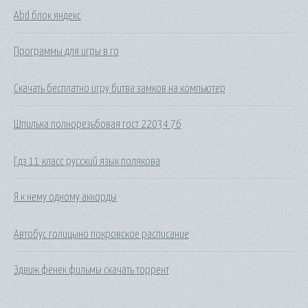
Abd блок яндекс
Программы для игры в го
Скачать бесплатно игру битва замков на компьютер
Шпилька полнорезьбовая гост 22034 76
Гдз 11 класс русский язык полякова
Я к нему одному аккорды
Автобус голицыно покровское расписание
Эдвиж фенек фильмы скачать торрент