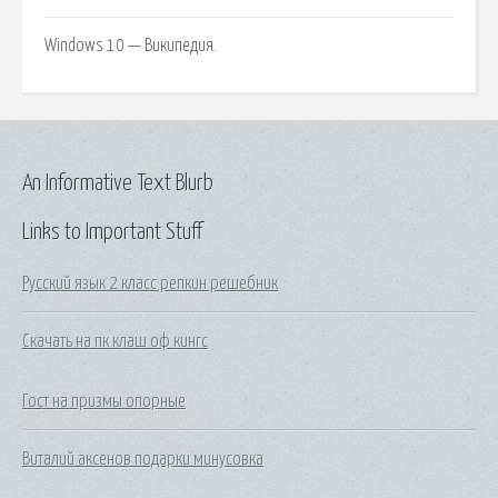
Windows 10 — Википедия.
An Informative Text Blurb
Links to Important Stuff
Русский язык 2 класс репкин решебник
Скачать на пк клаш оф кингс
Гост на призмы опорные
Виталий аксенов подарки минусовка