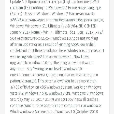
Update AIO. Процессор: 1 гигагерц (ГГц) или больше. ОЗУ: 1
гигабайт (ГБ). Свободное Windows 10 Home Single Language
(64-bit) - Russian Windows. Windows 7 Максимальная Ru
x86/x64 скачать через торрент бесплатно и без регистрации,
Windows. Windows 7 SP1 Ultimate (32-Bit/64-Bit) OEM ESD
January 2017 Name :- Win_7_ Ultimate_ Sp1_ Jan_ 2017_x32/
x64 Architecture :-x32,x64. Windows 10 Apps not Working
after an Update or as a result of Running AppX PowerShell
cmdlet.Find the Ultimate solution here. Whatever is the reason. I
was usiing Patchpae2 fine on windows 8.1. Now I have
upgraded to windows 10 and the program will not work
anymore – say “wrong kernel level”. Windows 10 —
операционная система для персональных компьютеров и
рабочих станций. This patch allows you to use more than
3/4GB of RAM on an x86 Windows system. Works on Windows
Vista SP2, Windows 7 SP0, Windows 7 SP1, Windows 8, Windows
Saturday May 20, 2017 21:39 Win 10 1067 haswell crashes
continue. Wind turbine control room computers run windows?
Which windows? Screenshot of Windows 10 (October 2018