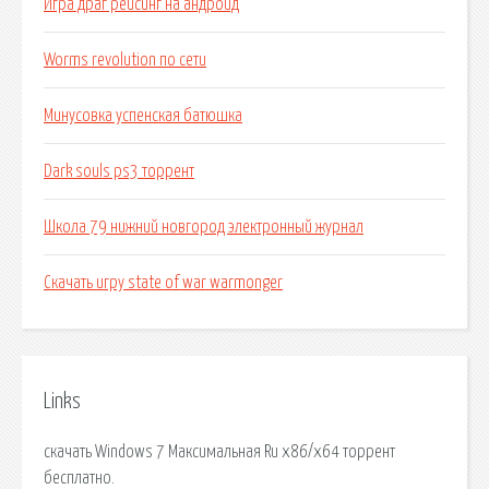
Игра драг рейсинг на андроид
Worms revolution по сети
Минусовка успенская батюшка
Dark souls ps3 торрент
Школа 79 нижний новгород электронный журнал
Скачать игру state of war warmonger
Links
скачать Windows 7 Максимальная Ru x86/x64 торрент
бесплатно.