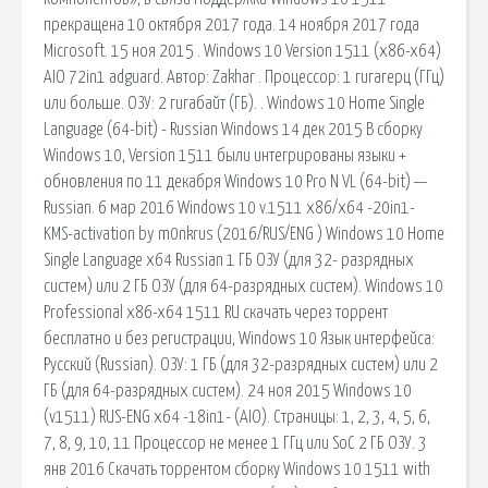
прекращена 10 октября 2017 года. 14 ноября 2017 года
Microsoft. 15 ноя 2015 . Windows 10 Version 1511 (x86-x64)
AIO 72in1 adguard. Автор: Zakhar . Процессор: 1 гигагерц (ГГц)
или больше. ОЗУ: 2 гигабайт (ГБ). . Windows 10 Home Single
Language (64-bit) - Russian Windows 14 дек 2015 В сборку
Windows 10, Version 1511 были интегрированы языки +
обновления по 11 декабря Windows 10 Pro N VL (64-bit) —
Russian. 6 мар 2016 Windows 10 v.1511 x86/x64 -20in1-
KMS-activation by m0nkrus (2016/RUS/ENG ) Windows 10 Home
Single Language x64 Russian 1 ГБ ОЗУ (для 32- разрядных
систем) или 2 ГБ ОЗУ (для 64-разрядных систем). Windows 10
Professional x86-x64 1511 RU скачать через торрент
бесплатно и без регистрации, Windows 10 Язык интерфейса:
Русский (Russian). ОЗУ: 1 ГБ (для 32-разрядных систем) или 2
ГБ (для 64-разрядных систем). 24 ноя 2015 Windows 10
(v1511) RUS-ENG x64 -18in1- (AIO). Страницы: 1, 2, 3, 4, 5, 6,
7, 8, 9, 10, 11 Процессор не менее 1 ГГц или SoC 2 ГБ ОЗУ. 3
янв 2016 Скачать торрентом сборку Windows 10 1511 with