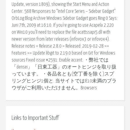
Update, version 1809), showing the Start Menu and Action
Center. 568 Responses to “Intel Core Series – Sidebar Gadget”
OrbLog Blog Archive Windows Sidebar Gadget goes Ring 0 Says:
Juni 7th, 2009 at 16:10. If you're going to use Acapela 2.220
on Win10 you'll need to replace the file acattssapi5.dll with
newer version from later releases (infovox3 or infovox4).
Release notes = Release 2.8.0 = Released: 2019-02-28 ==
Features == Update libgit to 2.19.0 based on Git for Windows
sources Fixed issue #2591: Enable accent. ・弊社では
「densei」「日東工器」のオートヒンジを取り扱
っています。 ・各品名とも(空丁番を除く)スプ
リングヒンジ1個と. 当サイトではIE10未満のブラ
ウザがご利用いただけません。Browsers
Links to Important Stuff