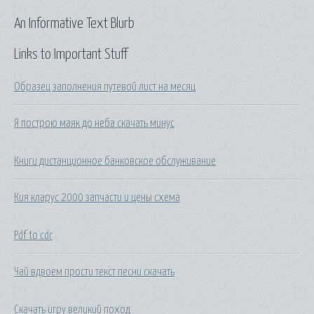
An Informative Text Blurb
Links to Important Stuff
Образец заполнения путевой лист на месяц
Я построю маяк до неба скачать минус
Книги дистанционное банковское обслуживание
Кия кларус 2000 запчасти и цены схема
Pdf to cdr
Чай вдвоем прости текст песни скачать
Скачать игру великий поход